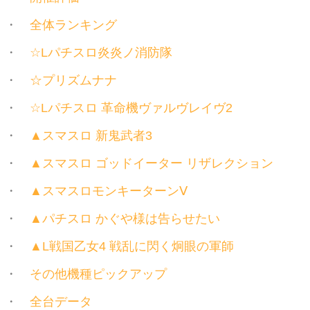
全体ランキング
☆Lパチスロ炎炎ノ消防隊
☆プリズムナナ
☆Lパチスロ 革命機ヴァルヴレイヴ2
▲スマスロ 新鬼武者3
▲スマスロ ゴッドイーター リザレクション
▲スマスロモンキーターンⅤ
▲パチスロ かぐや様は告らせたい
▲L戦国乙女4 戦乱に閃く炯眼の軍師
その他機種ピックアップ
全台データ