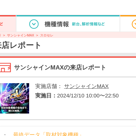
市
サンシャインMAX
スロセレ
来店レポート
サンシャインMAXの来店レポート
実施店舗：
サンシャインMAX
実施日：
2024/12/10 10:00〜22:50
最終データ「取材対象機種」