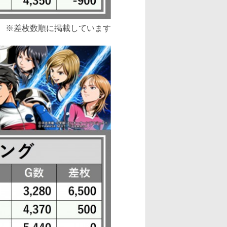
※差枚数順に掲載しています