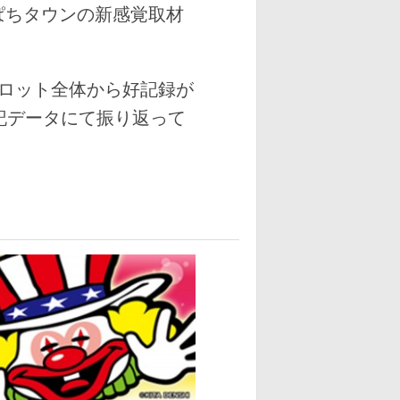
Mぱちタウンの新感覚取材
ロット全体から好記録が
記データにて振り返って