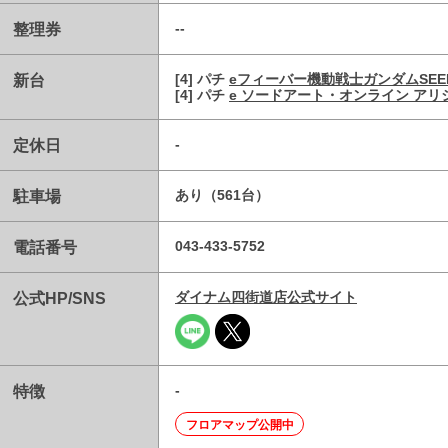
整理券
--
新台
[4] パチ
eフィーバー機動戦士ガンダムSEE
[4] パチ
e ソードアート・オンライン アリ
定休日
-
駐車場
あり（561台）
電話番号
043-433-5752
公式HP/SNS
ダイナム四街道店公式サイト
特徴
-
フロアマップ公開中