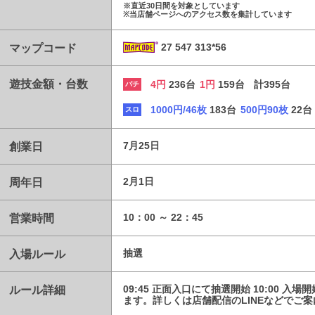
※直近30日間を対象としています
※当店舗ページへのアクセス数を集計しています
マップコード
27 547 313*56
遊技金額・台数
4円
236台
1円
159台
計395台
パチ
1000円/46枚
183台
500円90枚
22台
スロ
創業日
7月25日
周年日
2月1日
営業時間
10：00 ～ 22：45
入場ルール
抽選
ルール詳細
09:45 正面入口にて抽選開始 10:00 
ます。詳しくは店舗配信のLINEなどでご