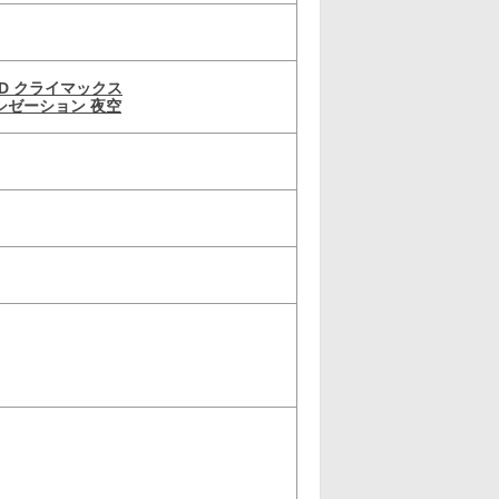
D クライマックス
シゼーション 夜空