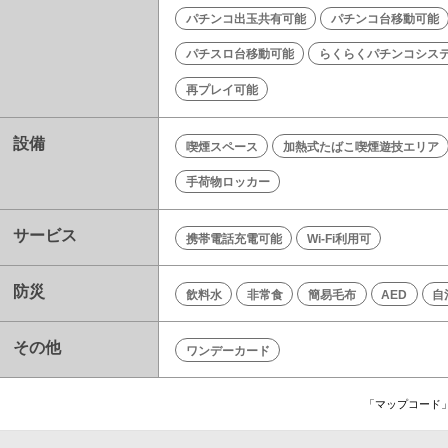
パチンコ出玉共有可能
パチンコ台移動可能
パチスロ台移動可能
らくらくパチンコシス
再プレイ可能
設備
喫煙スペース
加熱式たばこ喫煙遊技エリア
手荷物ロッカー
サービス
携帯電話充電可能
Wi-Fi利用可
防災
飲料水
非常食
簡易毛布
AED
自
その他
ワンデーカード
「マップコード」