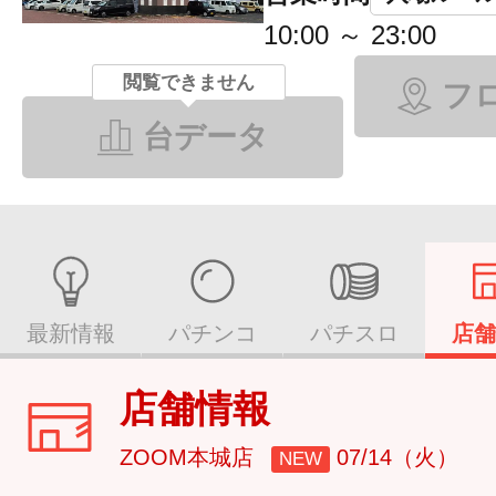
10:00 ～ 23:00
閲覧できません
フ
台データ
最新情報
パチンコ
パチスロ
店舗
店舗情報
ZOOM本城店
07/14（火）
NEW