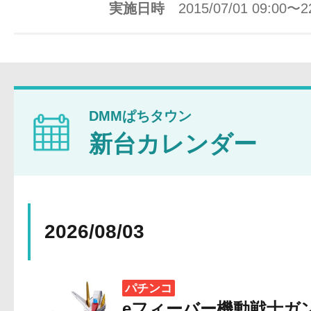
実施日時
2015/07/01 09:00〜2
DMMぱちタウン
新台カレンダー
2026/08/03
パチンコ
eフィーバー機動戦士ガン