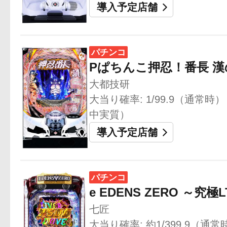
導入予定店舗
パチンコ
Pぱちんこ押忍！番長 漢の頂
大都技研
大当り確率: 1/99.9（通常時） 1
中実質）
導入予定店舗
パチンコ
e EDENS ZERO ～究極
七匠
大当り確率: 約1/399.9（通常