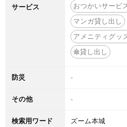
おつかいサービ
サービス
マンガ貸し出し
アメニティグッ
傘貸し出し
防災
-
その他
-
検索用ワード
ズーム本城