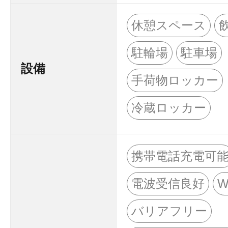
休憩スペース
駐輪場
駐車場
設備
手荷物ロッカー
冷蔵ロッカー
携帯電話充電可
電波受信良好
W
バリアフリー