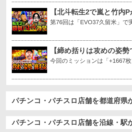
【北斗転生2で嵐と竹内P
第76回は「EVO37久留米」で
【締め括りは攻めの姿勢
今回のミッションは「+1667
パチンコ・パチスロ店舗を都道府県
パチンコ・パチスロ店舗を沿線・駅