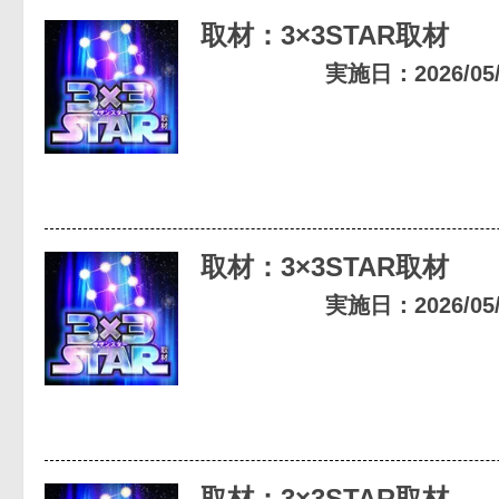
取材：3×3STAR取材
実施日：2026/05/3
取材：3×3STAR取材
実施日：2026/05/1
取材：3×3STAR取材