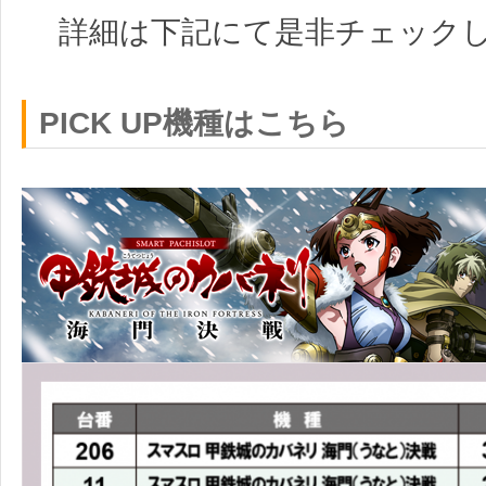
詳細は下記にて是非チェックし
PICK UP機種はこちら