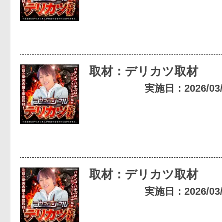
取材：デリカツ取材
実施日：2026/03/2
取材：デリカツ取材
実施日：2026/03/1