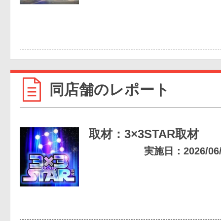
同店舗のレポート
取材：3×3STAR取材
実施日：2026/06/1