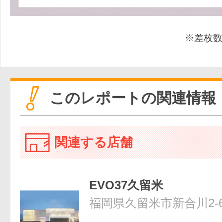
※差枚
このレポートの関連情報
関連する店舗
EVO37久留米
福岡県久留米市新合川2-6