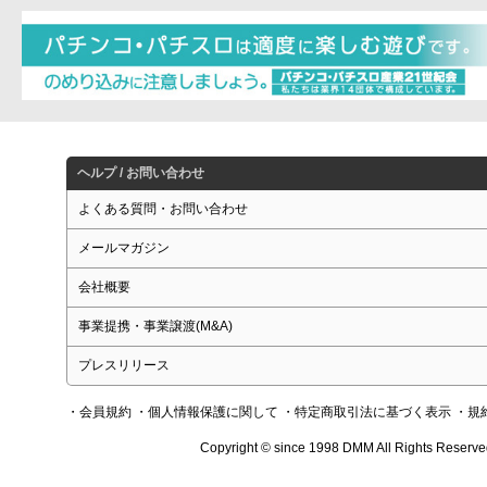
ヘルプ / お問い合わせ
よくある質問・お問い合わせ
メールマガジン
会社概要
事業提携・事業譲渡(M&A)
プレスリリース
・会員規約
・個人情報保護に関して
・特定商取引法に基づく表示
・規
Copyright © since 1998 DMM All Rights Reserve