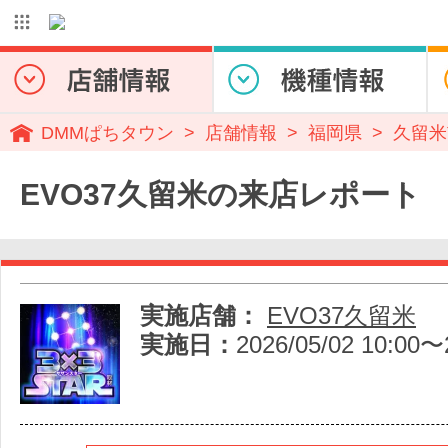
DMMぱちタウン
店舗情報
福岡県
久留米
EVO37久留米の来店レポート
実施店舗：
EVO37久留米
実施日：
2026/05/02 10:00〜