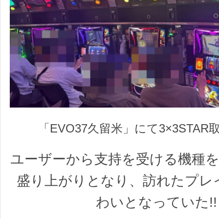
「
EVO37久留米
」にて3×3STAR
ユーザーから支持を受ける機種
盛り上がりとなり、訪れたプレ
わいとなっていた!!