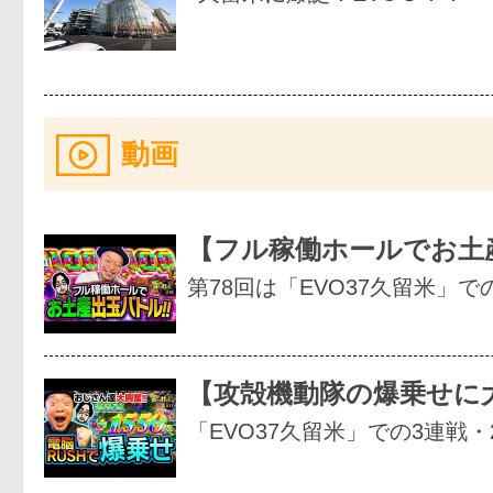
動画
【フル稼働ホールでお土
第78回は「EVO37久留米」で
【攻殻機動隊の爆乗せに
「EVO37久留米」での3連戦・