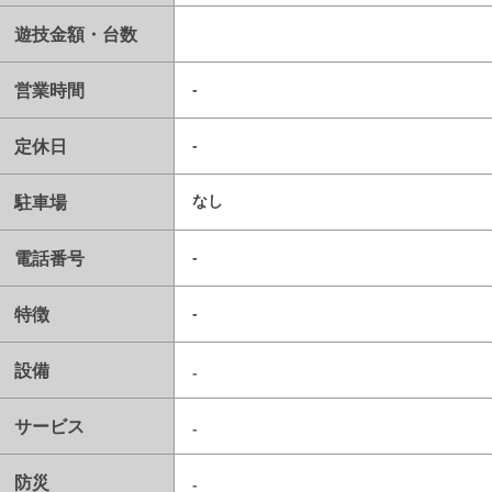
遊技金額・台数
営業時間
-
定休日
-
駐車場
なし
電話番号
-
特徴
-
設備
-
サービス
-
防災
-