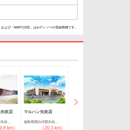
および「MAPCODE」は㈱デンソーの登録商標です。
島矢吹店
マルハン矢吹店
ビックつばめ須賀川店
ダイ
郡矢吹…
福島県西白河郡矢吹…
福島県須賀川市仲の…
福島県
9.8 km）
（20.3 km）
（20.7 km）