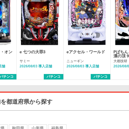
ト・オン
e 七つの大罪3
eアクセル・ワールド
Pぱちん
漢の頂 
サミー
ニューギン
大都技研
入店舗
2026/08/03 導入店舗
2026/08/03 導入店舗
2026/08
パチンコ
パチンコ
パチンコ
舗を都道府県から探す
城県
秋田県
山形県
福島県