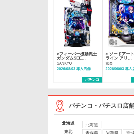
eフィーバー機動戦士
e ソードアー
ガンダムSEE…
ライン アリ…
SANKYO
京楽
2026/08/03 導入店舗
2026/08/03 導
パチンコ
パチンコ・パチスロ店
北海道
北海道
東北
青森県
岩手県
宮