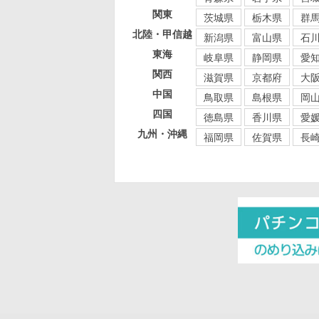
関東
茨城県
栃木県
群
北陸・甲信越
新潟県
富山県
石
東海
岐阜県
静岡県
愛
関西
滋賀県
京都府
大
中国
鳥取県
島根県
岡
四国
徳島県
香川県
愛
九州・沖縄
福岡県
佐賀県
長