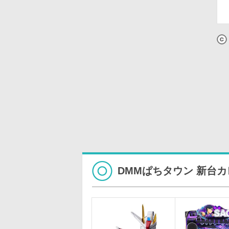
DMMぱちタウン 新台