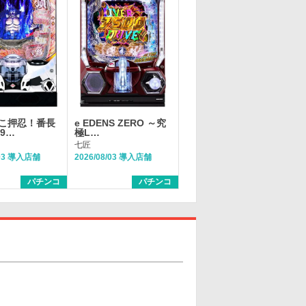
こ押忍！番長
e EDENS ZERO ～究
99…
極L…
七匠
/03 導入店舗
2026/08/03 導入店舗
パチンコ
パチンコ