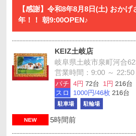
【感謝】令和8年8月8日(土) おかげ
年！！ 朝9:00OPEN♪
KEIZ土岐店
岐阜県土岐市泉町河合623
営業時間：9:00 ～ 22:50
パチ
4円
72台
1円
216台
スロ
1000円/46枚
216台
駐車場
駐輪場
5時間前
NEW