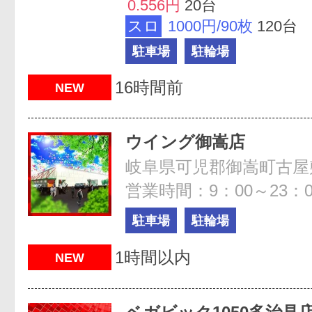
0.556円
20台
スロ
1000円/90枚
120台
駐車場
駐輪場
16時間前
NEW
ウイング御嵩店
営業時間：9：00～23：0
駐車場
駐輪場
1時間以内
NEW