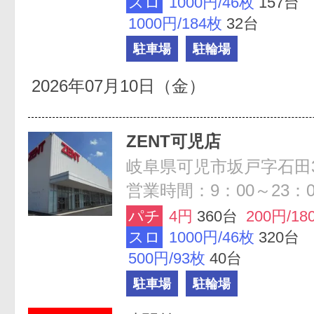
スロ
1000円/46枚
157台
1000円/184枚
32台
駐車場
駐輪場
2026年07月10日（金）
ZENT可児店
岐阜県可児市坂戸字石田3
営業時間：9：00～23：0
パチ
4円
360台
200円/18
スロ
1000円/46枚
320台
500円/93枚
40台
駐車場
駐輪場