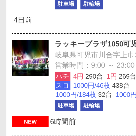
駐車場
駐輪場
4日前
ラッキープラザ1050可
岐阜県可児市川合字上巾26
営業時間：9:00 ～ 23:00
パチ
4円
290台
1円
269
スロ
1000円/46枚
438台
1000円/184枚
32台
1000円
駐車場
駐輪場
6時間前
NEW