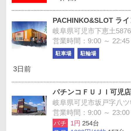
PACHINKO&SLOT ラ
岐阜県可児市下恵土5876
営業時間：9:00 ～ 22:45
駐車場
駐輪場
3日前
パチンコＦＵＪＩ可児店
岐阜県可児市坂戸字八ツ物
営業時間：9:00 ～ 23:00
パチ
1円
254台