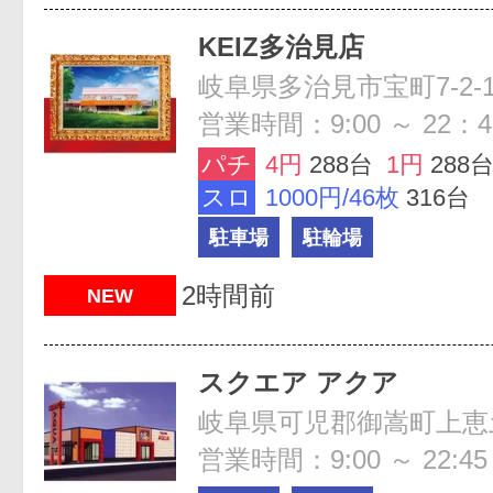
KEIZ多治見店
岐阜県多治見市宝町7-2-
営業時間：9:00 ～ 22：4
パチ
4円
288台
1円
288
スロ
1000円/46枚
316台
駐車場
駐輪場
2時間前
NEW
スクエア アクア
岐阜県可児郡御嵩町上恵土4
営業時間：9:00 ～ 22:45