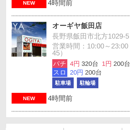
4時間前
NEW
オーギヤ飯田店
長野県飯田市北方1029-5
営業時間：10:00～23:0
45）
パチ
4円
320台
1円
200
スロ
20円
200台
駐車場
駐輪場
4時間前
NEW