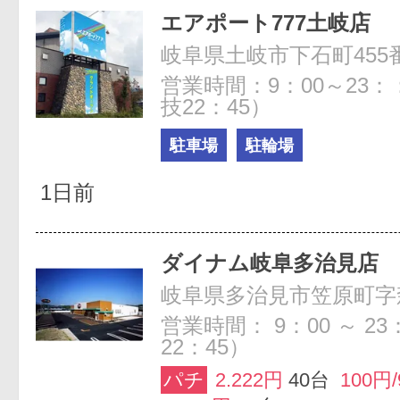
エアポート777土岐店
岐阜県土岐市下石町455
営業時間：9：00～23：
技22：45）
駐車場
駐輪場
1日前
ダイナム岐阜多治見店
営業時間： 9：00 ～ 23
22：45）
パチ
2.222円
40台
100円