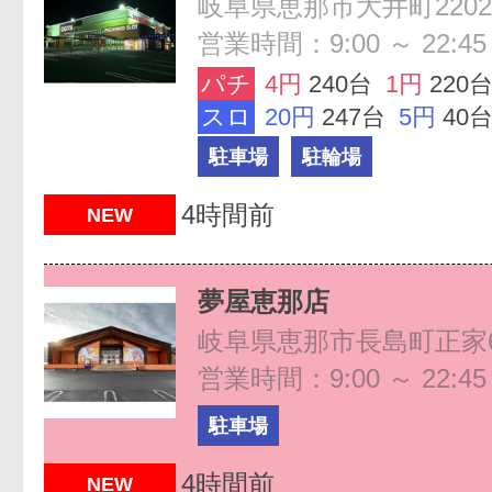
岐阜県恵那市大井町2202-
営業時間：9:00 ～ 22:45
パチ
4円
240台
1円
220
スロ
20円
247台
5円
40
駐車場
駐輪場
4時間前
NEW
夢屋恵那店
岐阜県恵那市長島町正家6
営業時間：9:00 ～ 22:45
駐車場
4時間前
NEW