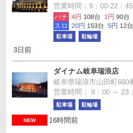
営業時間：9：00-22：45
パチ
4円
108台
1円
90台
スロ
20円
153台
5円
12
駐車場
駐輪場
3日前
ダイナム岐阜瑞浪店
岐阜県瑞浪市山田町660
営業時間： 9：00 ～ 23
駐車場
駐輪場
16時間前
NEW