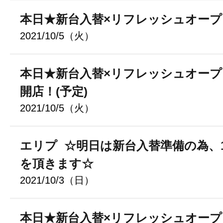
本日★新台入替×リフレッシュオープ
2021/10/5（火）
本日★新台入替×リフレッシュオープ
開店！(予定)
2021/10/5（火）
エリプ ☆明日は新台入替準備の為、
を頂きます☆
2021/10/3（日）
本日★新台入替×リフレッシュオープ