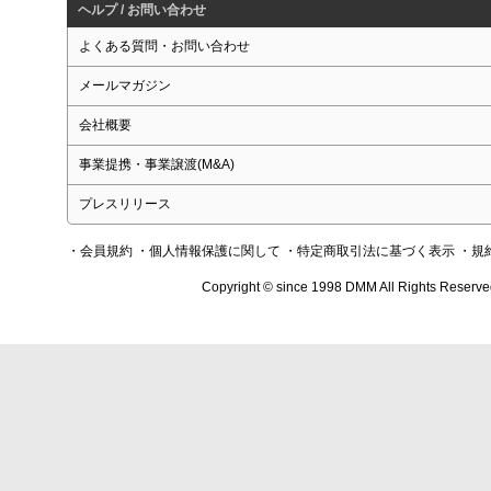
ヘルプ / お問い合わせ
よくある質問・お問い合わせ
メールマガジン
会社概要
事業提携・事業譲渡(M&A)
プレスリリース
・会員規約
・個人情報保護に関して
・特定商取引法に基づく表示
・規
Copyright © since 1998 DMM All Rights Reserve