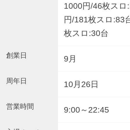
1000円/46枚スロ:
円/181枚スロ:83台
枚スロ:30台
創業日
9月
周年日
10月26日
営業時間
9:00～22:45