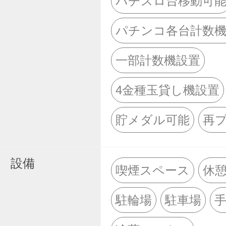
パチスロ台移動可
パチンコ各台計数
一部計数機設置
4金種玉貸し機設置
貯メダル可能
再
設備
喫煙スペース
休
駐輪場
駐車場