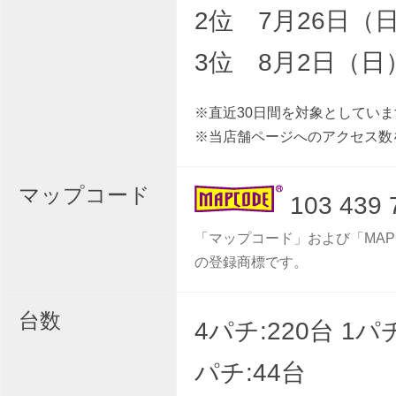
2位 7月26日（
3位 8月2日（日
※直近30日間を対象としていま
※当店舗ページへのアクセス数
マップコード
103 439 
「マップコード」および「MAP
の登録商標です。
台数
4パチ:220台 1パチ
パチ:44台