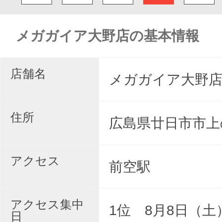
メガガイア大野店の基本情報
店舗名
メガガイア大野
住所
広島県廿日市市上の浜
アクセス
前空駅
アクセス集中
1位 8月8日（土
日