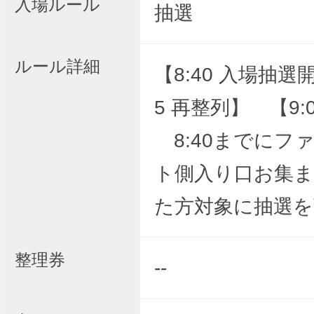
入場ルール
抽選
ルール詳細
【8:40 入場抽選
5 再整列】 【9:
8:40までにフ
ト側入り口お集
た方対象に抽選を
整理券
--