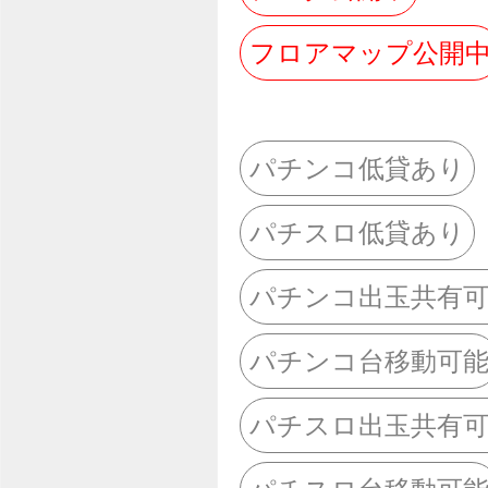
フロアマップ公開
パチンコ低貸あり
パチスロ低貸あり
パチンコ出玉共有
パチンコ台移動可
パチスロ出玉共有