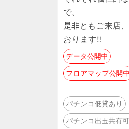
で、
是非ともご来店
おります!!
データ公開中
フロアマップ公開
パチンコ低貸あり
パチンコ出玉共有