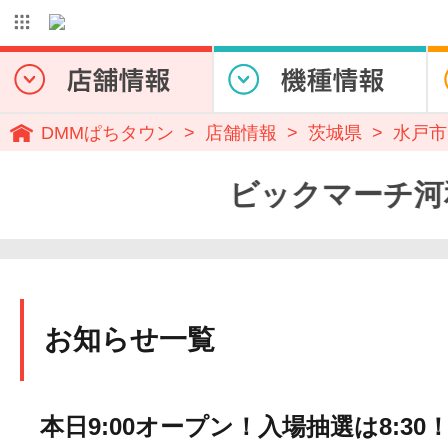
DMMぱちタウン
店舗情報
茨城県
水戸市
ビックマーチ河和田
お知らせ一覧
本日9:00オープン！入場抽選は8:30