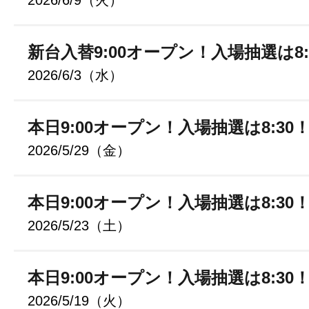
2026/6/9（火）
新台入替9:00オープン！入場抽選は8:
2026/6/3（水）
本日9:00オープン！入場抽選は8:30
2026/5/29（金）
本日9:00オープン！入場抽選は8:30
2026/5/23（土）
本日9:00オープン！入場抽選は8:30
2026/5/19（火）