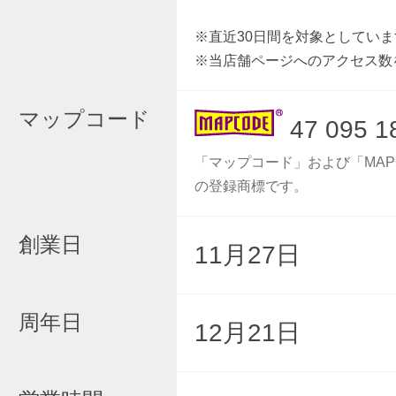
※直近30日間を対象としていま
※当店舗ページへのアクセス数
マップコード
47 095 1
「マップコード」および「MAP
の登録商標です。
創業日
11月27日
周年日
12月21日