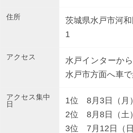
住所
茨城県水戸市河和田
1
アクセス
水戸インターから
水戸市方面へ車で
アクセス集中
1位 8月3日（月
日
2位 8月8日（土
3位 7月12日（