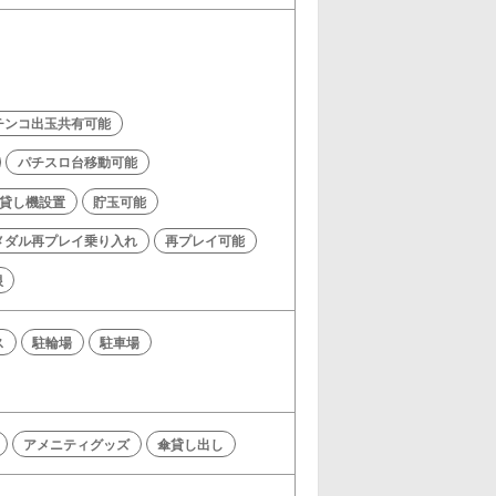
チンコ出玉共有可能
パチスロ台移動可能
玉貸し機設置
貯玉可能
メダル再プレイ乗り入れ
再プレイ可能
限
ス
駐輪場
駐車場
アメニティグッズ
傘貸し出し