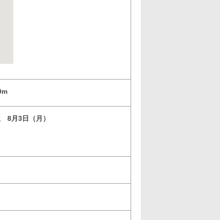
0m
位 8月3日（月）