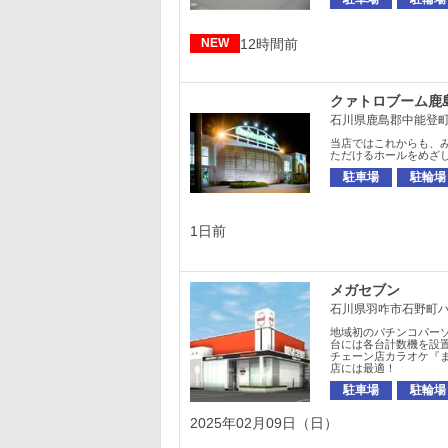
12時間前
NEW
クァトロブーム鹿
石川県鹿島郡中能登町
当店ではこれからも、
ただけるホールをめざ
駐車場
駐輪場
1日前
メガセブン
石川県羽咋市石野町ハ
地域初のパチンコパーソ
台には各台計数機を設
チェーン店カラオケ『
店には最適！
駐車場
駐輪場
2025年02月09日（日）