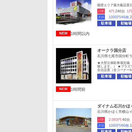
能登エリア最大級設置台
4円
240台
1
パチ
1000円/46枚
スロ
駐車場
駐輪場
1時間以内
NEW
オークラ国分店
石川県七尾市国分町ラ-
★大型立体駐車場完備
致します。） ★プラズ
全台設置（全コーナー5
駐車場
駐輪場
1時間前
NEW
ダイナム石川かほ
石川県かほく市横山イ
2.083円
40台
パチ
1000円/90枚
スロ
駐車場
駐輪場