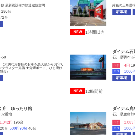
数 最新鋭設備の快適遊技空間
緑色の三角屋
円
280台
駐車場
272台
1時間以内
NEW
ダイナム石
50
石川県羽咋市
 （大切なお客様のお車を悪天候からお守り
4円
1
パチ
マクラスター完備 ★分煙ボード、ひじ掛け
1000
49台）
スロ
駐車場
12時間前
NEW
く店 ゆったり館
ダイナム鹿
32番地
石川県鹿島郡
1.042円
196台
2.083
パチ
120台
500円90枚
40台
1000
スロ
駐車場