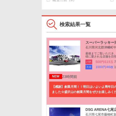
検索結果一覧
スーパーラッキー
石川県河北郡津幡町中
最後までご覧いただき
様に愛される店舗を目
500円/115玉
パチ
1000円/46枚
スロ
23時間前
NEW
【感謝】創業月間！！明日はいよいよ周年日の
ました☆盛沢山の創業月間をぜひお楽しみく
DSG ARENA七尾
石川県七尾市藤橋町亥