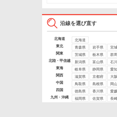
沿線を選び直す
北海道
北海道
東北
青森県
岩手県
宮
関東
茨城県
栃木県
群
北陸・甲信越
新潟県
富山県
石
東海
岐阜県
静岡県
愛
関西
滋賀県
京都府
大
中国
鳥取県
島根県
岡
四国
徳島県
香川県
愛
九州・沖縄
福岡県
佐賀県
長