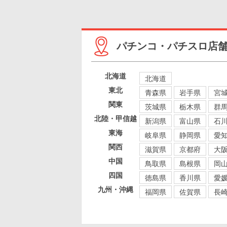
パチンコ・パチスロ店
北海道
北海道
東北
青森県
岩手県
宮
関東
茨城県
栃木県
群
北陸・甲信越
新潟県
富山県
石
東海
岐阜県
静岡県
愛
関西
滋賀県
京都府
大
中国
鳥取県
島根県
岡
四国
徳島県
香川県
愛
九州・沖縄
福岡県
佐賀県
長