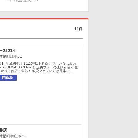
11件
22214
津幡町庄ホ51
6日】 地域初登場！1.25円1本勝負！で、 おなじみの
～RENEWAL OPEN～ 貯玉再プレーの上限も増え 更
く遊べるお店に進化！ 低貸ファンの方は是非ご…
駐輪場
幡店
津幡町字庄ホ32