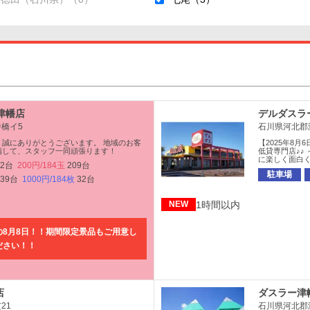
津幡店
デルダスラー
橋イ5
石川県河北郡
、誠にありがとうございます。 地域のお客
【2025年8月
指して、スタッフ一同頑張ります！
低貸専門店♪♪ 
に楽しく面白
72台
200円/184玉
209台
駐車場
139台
1000円/184枚
32台
1時間以内
NEW
8月8日！！期間限定景品もご用意し
ださい！！
店
ダスラー津
21
石川県河北郡