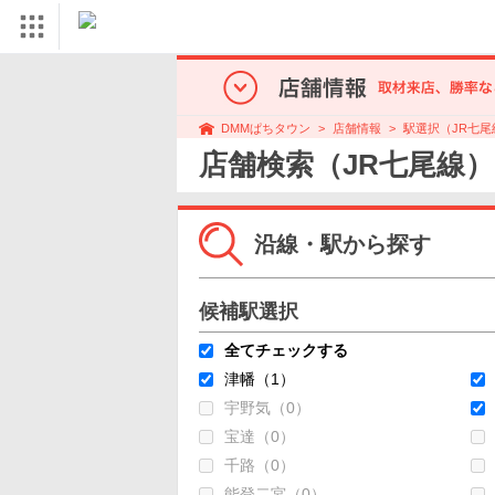
店舗情報
駅選択（JR七尾
DMMぱちタウン
店舗検索（JR七尾線）
沿線・駅から探す
候補駅選択
全てチェックする
津幡（1）
宇野気（0）
宝達（0）
千路（0）
能登二宮（0）