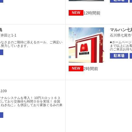
12時間前
NEW
島
マルハン七
井田と1-1
石川県七尾市
みなさまのご期待に添えるホール、ご満足い
■ホームページ
し努力していきます。
まで以上にお
のご来店お待
駐車場
2時間前
NEW
109
ナルシステムを導入！ 10円スロット６３
置しており交換待ち時間０分を実現！ 全国
まねきねこ』も併設しており家族ぐるみの来