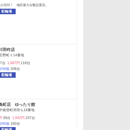
根が目印！ 地区最大台数設置店。
駐輪場
川羽咋店
石野町イ14番地
97台
1.087円
118台
円/46枚
208台
駐輪場
島町店 ゆったり館
中能登町井田ち18番地
円
39台
1.042円
237台
円/90枚
160台
駐輪場