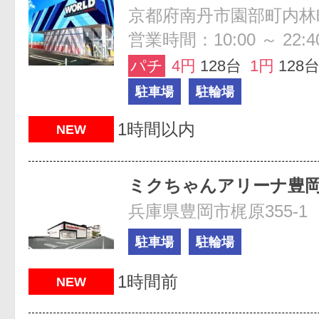
京都府南丹市園部町内林町
営業時間：10:00 ～ 22:4
パチ
4円
128台
1円
128
駐車場
駐輪場
1時間以内
NEW
ミクちゃんアリーナ豊
兵庫県豊岡市梶原355-1
駐車場
駐輪場
1時間前
NEW