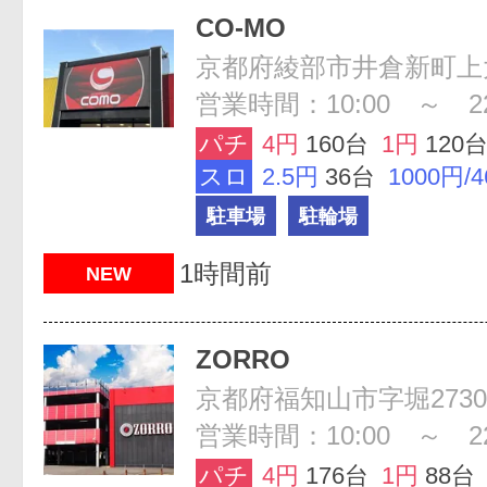
CO-MO
京都府綾部市井倉新町上大
営業時間：10:00 ～ 22
パチ
4円
160台
1円
120
スロ
2.5円
36台
1000円/
駐車場
駐輪場
1時間前
NEW
ZORRO
京都府福知山市字堀2730
営業時間：10:00 ～ 22
パチ
4円
176台
1円
88台