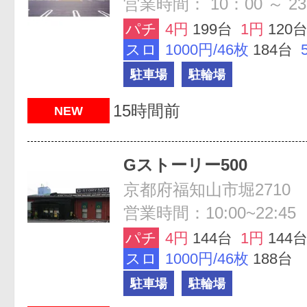
営業時間： 10：00 ～ 23
パチ
4円
199台
1円
120
スロ
1000円/46枚
184台
駐車場
駐輪場
15時間前
NEW
Gストーリー500
京都府福知山市堀2710
営業時間：10:00~22:45
パチ
4円
144台
1円
144
スロ
1000円/46枚
188台
駐車場
駐輪場