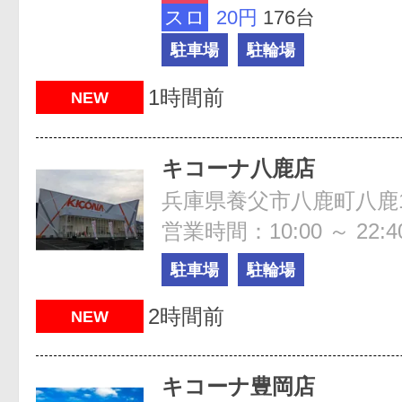
スロ
20円
176台
駐車場
駐輪場
1時間前
NEW
キコーナ八鹿店
兵庫県養父市八鹿町八鹿15
営業時間：10:00 ～ 22:4
駐車場
駐輪場
2時間前
NEW
キコーナ豊岡店