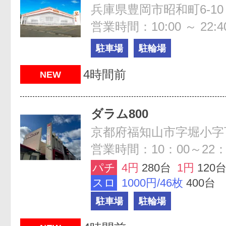
兵庫県豊岡市昭和町6-10
営業時間：10:00 ～ 22:4
駐車場
駐輪場
4時間前
NEW
ダラム800
営業時間：10：00～22：
パチ
4円
280台
1円
120
スロ
1000円/46枚
400台
駐車場
駐輪場