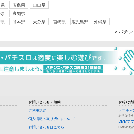
山県
広島県
山口県
媛県
高知県
崎県
熊本県
大分県
宮崎県
鹿児島県
沖縄県
> パチ
お問い合わせ・規約
お得な情
メールマ
ご利用規約
お得な情報
個人情報の取り扱いについて
DMMア
お問い合わせはこちら
DMMの商