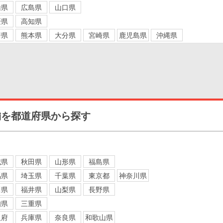
山県
広島県
山口県
媛県
高知県
崎県
熊本県
大分県
宮崎県
鹿児島県
沖縄県
舗を都道府県から探す
城県
秋田県
山形県
福島県
馬県
埼玉県
千葉県
東京都
神奈川県
川県
福井県
山梨県
長野県
知県
三重県
阪府
兵庫県
奈良県
和歌山県