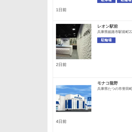
駐車場
駐輪場
1日前
レオン駅前
兵庫県姫路市駅前町22
駐輪場
2日前
モナコ龍野
兵庫県たつの市誉田町
4日前