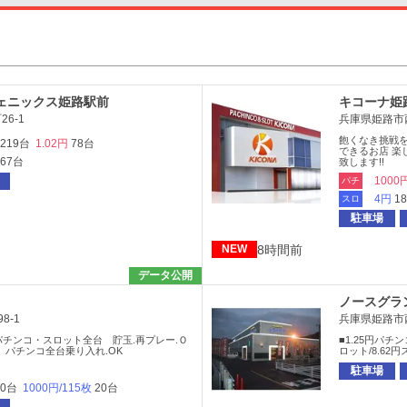
ェニックス姫路駅前
キコーナ姫
6-1
兵庫県姫路市
飽くなき挑戦を
219台
1.02円
78台
できるお店 楽
267台
致します!!
1000
パチ
4円
1
スロ
駐車場
8時間前
NEW
データ公開
ノースグラ
8-1
兵庫県姫路市西
チンコ・スロット全台 貯玉.再プレー.Ｏ
■1.25円パチ
全台乗り入れ.OK
ロット/8.6
駐車場
60台
1000円/115枚
20台