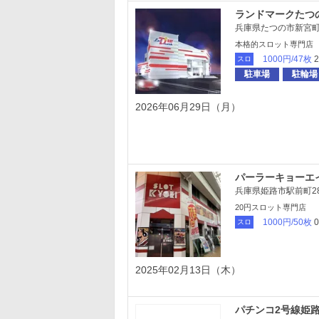
ランドマークたつ
兵庫県たつの市新宮町仙
本格的スロット専門店
1000円/47枚
スロ
駐車場
駐輪場
2026年06月29日（月）
パーラーキョーエ
兵庫県姫路市駅前町2
20円スロット専門店
1000円/50枚
スロ
2025年02月13日（木）
パチンコ2号線姫