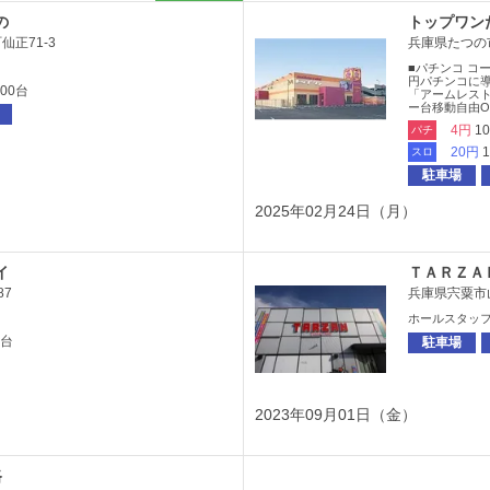
の
トップワン
正71-3
兵庫県たつの
■パチンコ コー
円パチンコに
200台
「アームレスト
ー台移動自由O
4円
1
パチ
20円
スロ
駐車場
2025年02月24日（月）
イ
ＴＡＲＺＡ
87
兵庫県宍粟市山
ホールスタッ
0台
駐車場
2023年09月01日（金）
路