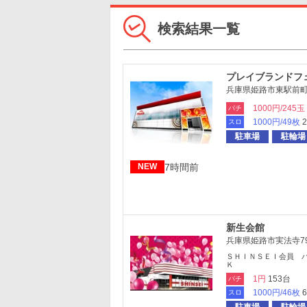
検索結果一覧
プレイブランドフ
兵庫県姫路市東駅前町2
1000円/245玉
パチ
1000円/49枚
スロ
駐車場
駐輪場
7時間前
NEW
新生会館
兵庫県姫路市実法寺79
ＳＨＩＮＳＥＩ会員 パ
Ｋ パチンコ
1円
153台
パチ
1000円/46枚
スロ