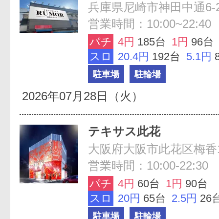
兵庫県尼崎市神田中通6-22
営業時間：10:00~22:40
パチ
4円
185台
1円
96台
スロ
20.4円
192台
5.1円
駐車場
駐輪場
2026年07月28日（火）
テキサス此花
大阪府大阪市此花区梅香1-
営業時間：10:00-22:30
パチ
4円
60台
1円
90台
スロ
20円
65台
2.5円
26
駐車場
駐輪場