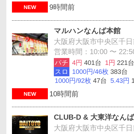
9時間前
NEW
マルハンなんば本館
営業時間：10:00 〜 22:5
パチ
4円
401台
1円
221
スロ
1000円/46枚
383台
1000円/92枚
47台
5.43円
10時間前
NEW
CLUB-D & 大東洋なん