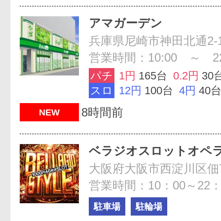
アマガーデン
兵庫県尼崎市神田北通2-1
営業時間：10:00 ～ 2
パチ
1円
165台
0.2円
30
スロ
12円
100台
4円
40
8時間前
NEW
ベラジオスロットオペラ
大阪府大阪市西淀川区佃7-
営業時間：10：00～22：
駐車場
駐輪場