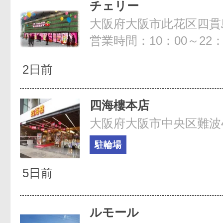
チェリー
大阪府大阪市此花区四貫島1
営業時間：10：00～22：
2日前
四海樓本店
駐輪場
5日前
ルモール