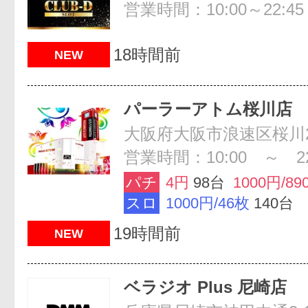
営業時間：10:00～22:45
18時間前
NEW
パーラーアトム桜川店
大阪府大阪市浪速区桜川2-
営業時間：10:00 ～ 22
パチ
4円
98台
1000円/89
スロ
1000円/46枚
140台
19時間前
NEW
ベラジオ Plus 尼崎店