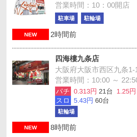
営業時間：10：00開店 
駐車場
駐輪場
2時間前
NEW
四海樓九条店
営業時間：10:00 ～ 22:5
パチ
0.313円
21台
1.25円
スロ
5.43円
60台
駐輪場
8時間前
NEW