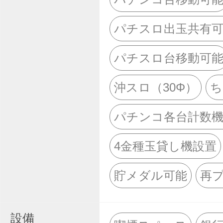
パチスロ出玉共有
パチスロ台移動可
沖スロ（30Φ）
ち
パチンコ各台計数
4金種玉貸し機設置
貯メダル可能
再
設備