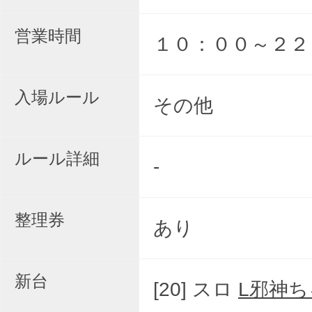
営業時間
１０：００～２２
入場ルール
その他
ルール詳細
-
整理券
あり
新台
[20] スロ
L邪神