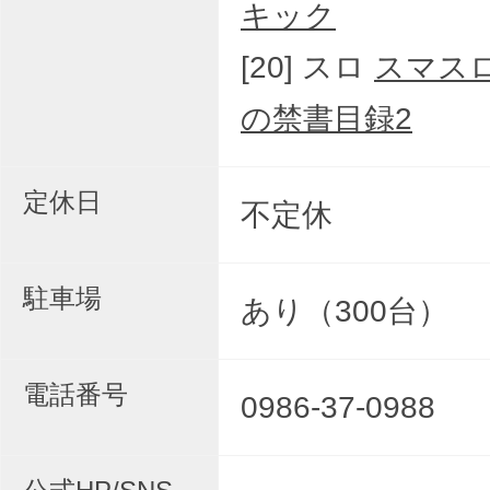
キック
[20] スロ
スマス
の禁書目録2
定休日
不定休
駐車場
あり（300台）
電話番号
0986-37-0988