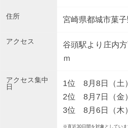
住所
宮崎県都城市菓子野町
アクセス
谷頭駅より庄内方
ｍ
アクセス集中
1位 8月8日（土
日
2位 8月7日（金
3位 8月6日（木
※直近30日間を対象としていま