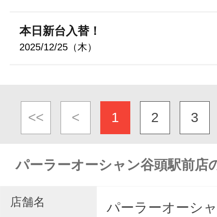
本日新台入替！
2025/12/25（木）
<<
<
1
2
3
パーラーオーシャン谷頭駅前店
店舗名
パーラーオーシャ