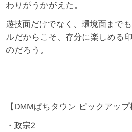
わりがうかがえた。
遊技面だけでなく、環境面までも
ルだからこそ、存分に楽しめる
のだろう。
【DMMぱちタウン ピックアップ
・政宗2