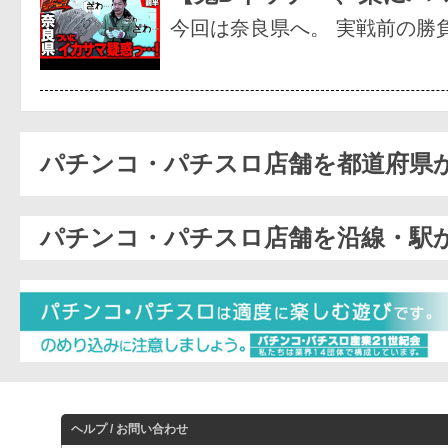
今回は奈良県へ。 実戦前の勝
パチンコ・パチスロ店舗を都道府県
パチンコ・パチスロ店舗を沿線・駅
ヘルプ / お問い合わせ