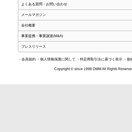
よくある質問・お問い合わせ
メールマガジン
会社概要
事業提携・事業譲渡(M&A)
プレスリリース
・会員規約
・個人情報保護に関して
・特定商取引法に基づく表示
・規
Copyright © since 1998 DMM All Rights Reserve