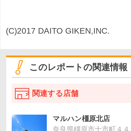
(C)2017 DAITO GIKEN,INC.
このレポートの関連情報
関連する店舗
マルハン橿原北店
奈良県橿原市十市町４４