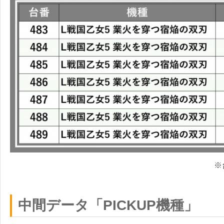
※
中間データ「PICKUP機種」