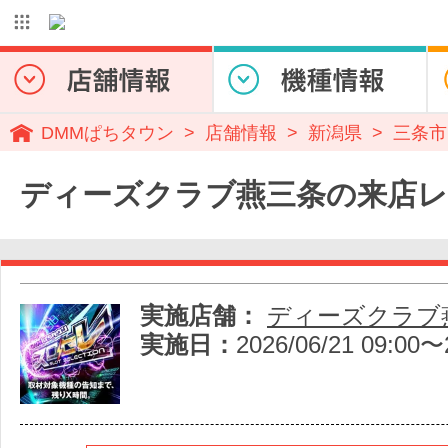
DMMぱちタウン
店舗情報
新潟県
三条市
ディーズクラブ燕三条の来店
実施店舗：
ディーズクラブ
実施日：
2026/06/21 09:00〜