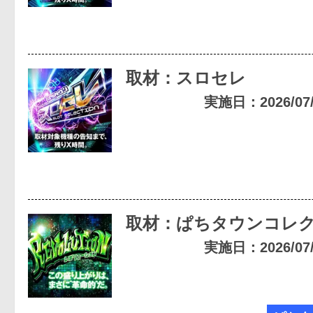
取材：スロセレ
実施日：2026/07/2
取材：ぱちタウンコレ
実施日：2026/07/1