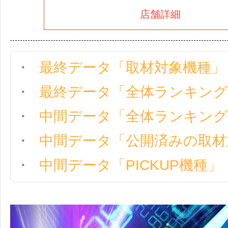
店舗詳細
最終データ「取材対象機種」
最終データ「全体ランキング
中間データ「全体ランキング
中間データ「公開済みの取材
中間データ「PICKUP機種」