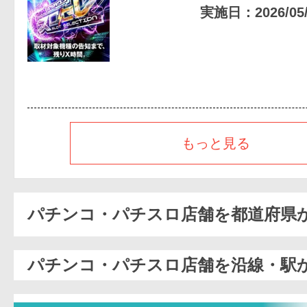
実施日：2026/05/1
もっと見る
パチンコ・パチスロ店舗を都道府県
パチンコ・パチスロ店舗を沿線・駅