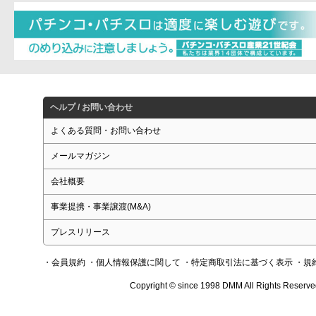
ヘルプ / お問い合わせ
よくある質問・お問い合わせ
メールマガジン
会社概要
事業提携・事業譲渡(M&A)
プレスリリース
・会員規約
・個人情報保護に関して
・特定商取引法に基づく表示
・規
Copyright © since 1998 DMM All Rights Reserve