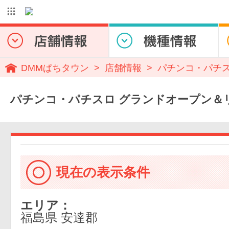
DMMぱちタウン
店舗情報
パチンコ・パチ
パチンコ・パチスロ グランドオープン＆
現在の表示条件
エリア：
福島県 安達郡