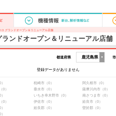
スロ グランドオープン＆リニューアル店舗
グランドオープン＆リニューアル店舗
都道府県
市
登録データがありません
0）
枕崎市（0）
阿久根市（0）
（0）
垂水市（0）
薩摩川内市（0）
0）
いちき串木野市（0）
南さつま市（0）
（0）
伊佐市（0）
姶良市（0）
0）
姶良郡（0）
曽於郡（0）
0）