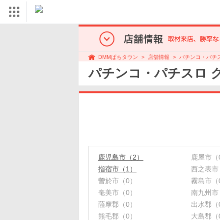
店舗情報
パチンコ・パチ
DMMぱちタウン
パチンコ・パチスロ 
鹿児島市（2）
鹿屋市（
指宿市（1）
西之表市
曽於市（0）
霧島市（
奄美市（0）
南九州市
薩摩郡（0）
出水郡（
熊毛郡（0）
大島郡（