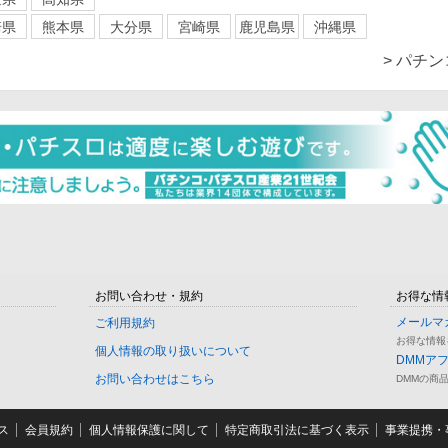
崎県
熊本県
大分県
宮崎県
鹿児島県
沖縄県
> パチ
お問い合わせ・規約
お得な情
メールマ
ご利用規約
お得な情報
個人情報の取り扱いについて
DMMア
お問い合わせはこちら
DMMの商
ス
会員規約
個人情報保護に関して
特定商取引法に基づく表示
事業提携・事