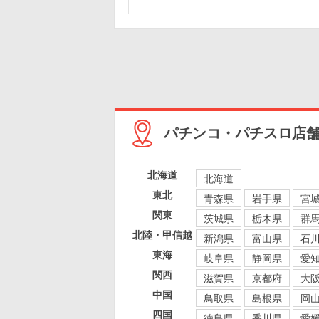
パチンコ・パチスロ店
北海道
北海道
東北
青森県
岩手県
宮
関東
茨城県
栃木県
群
北陸・甲信越
新潟県
富山県
石
東海
岐阜県
静岡県
愛
関西
滋賀県
京都府
大
中国
鳥取県
島根県
岡
四国
徳島県
香川県
愛