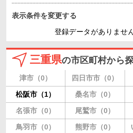
登録データがありませ
三重県
の市区町村から
津市（0）
四日市市（0）
松阪市（1）
桑名市（0）
名張市（0）
尾鷲市（0）
鳥羽市（0）
熊野市（0）