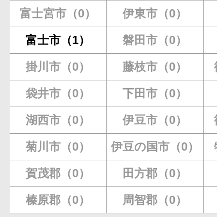
富士宮市（0）
伊東市（0）
富士市（1）
磐田市（0）
掛川市（0）
藤枝市（0）
袋井市（0）
下田市（0）
湖西市（0）
伊豆市（0）
菊川市（0）
伊豆の国市（0）
賀茂郡（0）
田方郡（0）
榛原郡（0）
周智郡（0）