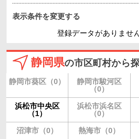
登録データがありませ
静岡県
の市区町村から
静岡市葵区（0）
静岡市駿河区
（0）
浜松市中央区
浜松市浜名区
（1）
（0）
沼津市（0）
熱海市（0）