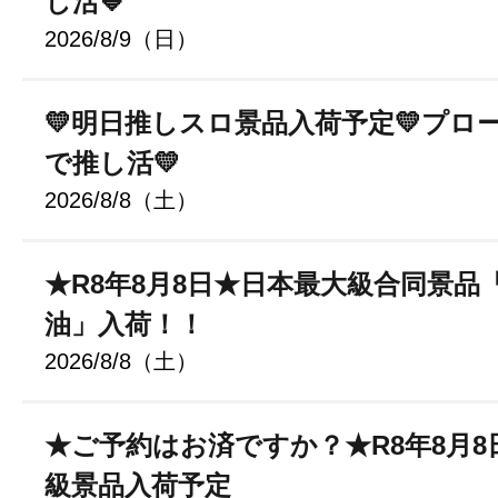
し活💙
2026/8/9（日）
💛明日推しスロ景品入荷予定💛プロ
で推し活💛
2026/8/8（土）
★R8年8月8日★日本最大級合同景品
油」入荷！！
2026/8/8（土）
★ご予約はお済ですか？★R8年8月8
級景品入荷予定