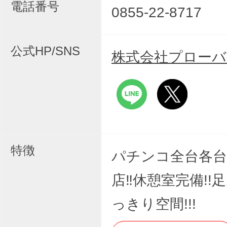
電話番号
0855-22-8717
公式HP/SNS
株式会社プローバ
特徴
パチンコ全台各台
店‼休憩室完備!!
っきり空間!!!