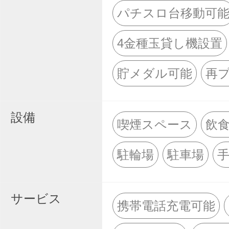
パチスロ台移動可
4金種玉貸し機設置
貯メダル可能
再
設備
喫煙スペース
飲
駐輪場
駐車場
サービス
携帯電話充電可能