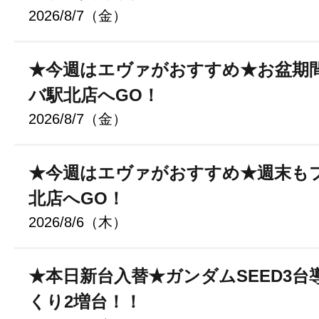
2026/8/7（金）
★今週はエヴァがおすすめ★お盆期
バ駅北店へGO！
2026/8/7（金）
★今週はエヴァがおすすめ★週末も
北店へGO！
2026/8/6（木）
★本日新台入替★ガンダムSEED3台
くり2増台！！