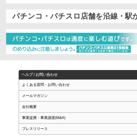
パチンコ・パチスロ店舗を沿線・駅
ヘルプ / お問い合わせ
よくある質問・お問い合わせ
メールマガジン
会社概要
事業提携・事業譲渡(M&A)
プレスリリース