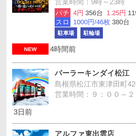
営業時間：9時～23時
パチ
4円
356台
1.25円
1
スロ
1000円/46枚
380台
駐車場
駐輪場
4時間前
NEW
パーラーキンダイ松江
島根県松江市東津田町42
営業時間：９：００～２
3日前
アルファ東出雲店