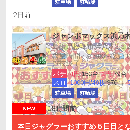
駐車場
駐輪場
2日前
ジャンボマックス浜乃
島根県松江市浜乃木3-1-2
営業時間：9：00～23：0
遊技終了
パチ
4円
153台
1円
79台
スロ
1000円/46枚
370台
駐車場
駐輪場
18時間前
NEW
本日ジャグラーおすすめ５日目と