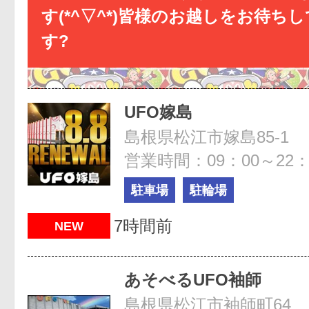
す(*^▽^*)皆様のお越しをお待ち
す?
UFO嫁島
島根県松江市嫁島85-1
営業時間：09：00～22：
駐車場
駐輪場
7時間前
NEW
あそべるUFO袖師
島根県松江市袖師町64