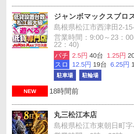
ジャンボマックスブロ
島根県松江市西津田2-15-
営業時間：9:00～23：0
22：40)
パチ
2.5円
40台
1.25円
2
スロ
12.5円
19台
6.25円
駐車場
駐輪場
18時間前
NEW
丸三松江本店
島根県松江市東朝日町字小