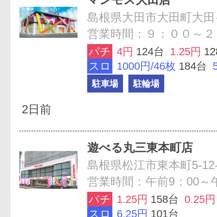
島根県大田市大田町大田イ2
営業時間：９：００～２
パチ
4円
124台
1.25円
1
スロ
1000円/46枚
184台
駐車場
駐輪場
2日前
遊べる丸三東本町店
島根県松江市東本町5-12-
営業時間：午前9：00～
パチ
1.25円
158台
0.25円
スロ
6.25円
101台