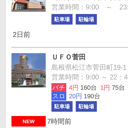
営業時間：9:00 ～ 23:
駐車場
駐輪場
2日前
ＵＦＯ菅田
島根県松江市菅田町19-1
営業時間：9:00 ～ 22：4
パチ
4円
160台
1円
75台
スロ
20円
190台
駐車場
駐輪場
7時間前
NEW