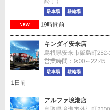
終了）
駐車場
駐輪場
19時間前
NEW
キンダイ安来店
島根県安来市飯島町282-
営業時間：9:00～22:45
駐車場
駐輪場
1日前
アルファ境港店
鳥取県境港市外江町2300