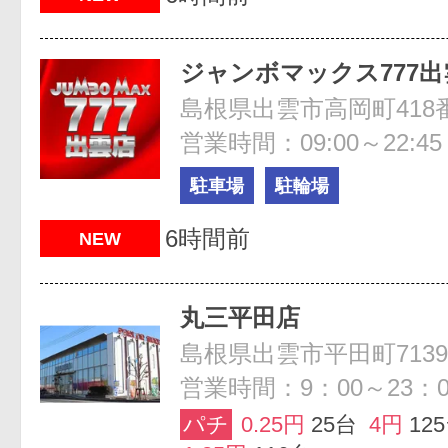
ジャンボマックス777出
島根県出雲市高岡町418
営業時間：09:00～22:45
駐車場
駐輪場
6時間前
NEW
丸三平田店
島根県出雲市平田町7139
営業時間：9：00～23：0
パチ
0.25円
25台
4円
12