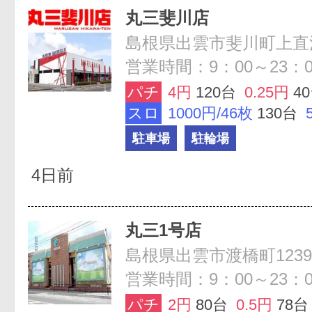
丸三斐川店
島根県出雲市斐川町上直江9
営業時間：9：00～23：0
パチ
4円
120台
0.25円
4
スロ
1000円/46枚
130台
駐車場
駐輪場
4日前
丸三1号店
島根県出雲市渡橋町1239
営業時間：9：00～23：0
パチ
2円
80台
0.5円
78台