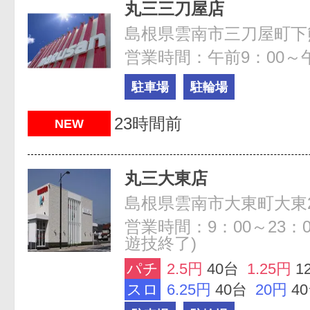
丸三三刀屋店
島根県雲南市三刀屋町下熊谷
営業時間：午前9：00～午
駐車場
駐輪場
23時間前
NEW
丸三大東店
島根県雲南市大東町大東24
営業時間：9：00～23：00
遊技終了)
パチ
2.5円
40台
1.25円
1
スロ
6.25円
40台
20円
4