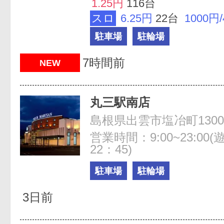
1.25円
116台
スロ
6.25円
22台
1000円
駐車場
駐輪場
7時間前
NEW
丸三駅南店
島根県出雲市塩冶町1300
営業時間：9:00~23:0
22：45)
駐車場
駐輪場
3日前