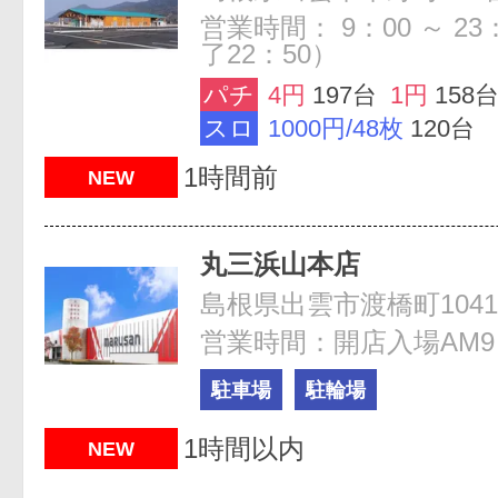
営業時間： 9：00 ～ 2
了22：50）
パチ
4円
197台
1円
158
スロ
1000円/48枚
120台
1時間前
NEW
丸三浜山本店
島根県出雲市渡橋町1041
営業時間：開店入場AM9
駐車場
駐輪場
1時間以内
NEW