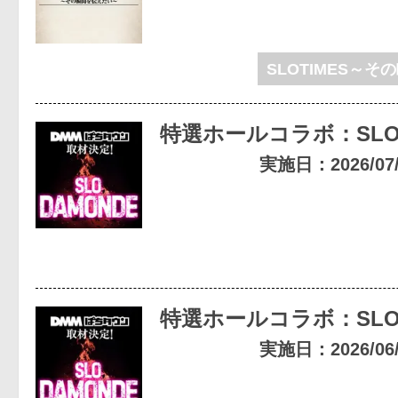
SLOTIMES～
特選ホールコラボ：SLO
実施日：2026/07/0
特選ホールコラボ：SLO
実施日：2026/06/2