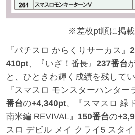
※差枚pt順に掲
『パチスロ からくりサーカス』
410pt
、『いざ！番長』
237番台
と、ひときわ輝く成績を残して
『スマスロ モンスターハンター
番台
の
+4,340pt
、『スマスロ 緑ドン
南米編 REVIVAL』
150番台
の
+3,9
スロ デビル メイ クライ5 スタ