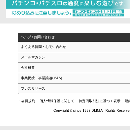
ヘルプ / お問い合わせ
よくある質問・お問い合わせ
メールマガジン
会社概要
事業提携・事業譲渡(M&A)
プレスリリース
・会員規約
・個人情報保護に関して
・特定商取引法に基づく表示
・規
Copyright © since 1998 DMM All Rights Reserve