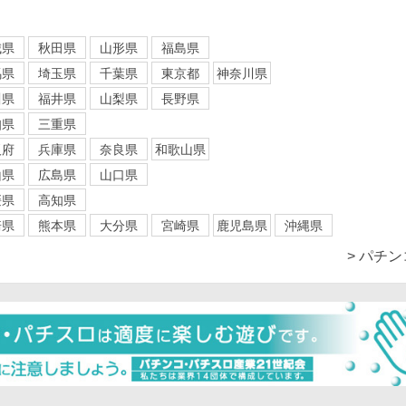
城県
秋田県
山形県
福島県
馬県
埼玉県
千葉県
東京都
神奈川県
川県
福井県
山梨県
長野県
知県
三重県
阪府
兵庫県
奈良県
和歌山県
山県
広島県
山口県
媛県
高知県
崎県
熊本県
大分県
宮崎県
鹿児島県
沖縄県
> パチ