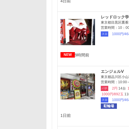
4日前
レッドロック学
東京都目黒区鷹番3
営業時間：10：00
1000円/4
スロ
9時間前
NEW
エンジェルⅤ
東京都品川区小山3-
営業時間：10:00～
2円
14台
パチ
1000円/892玉
1
1000円/4
スロ
駐輪場
1日前