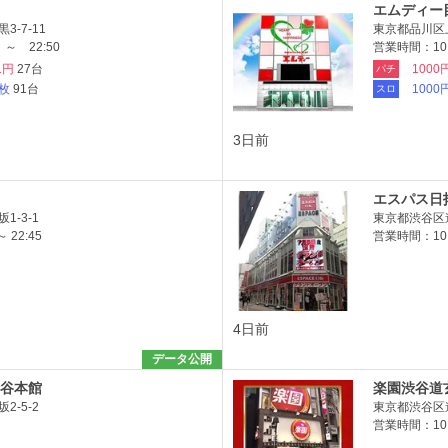
エムディー
-7-11
東京都品川区上
～ 22:50
営業時間：10:0
1円
27台
1000
パチ
6枚
91台
1000
スロ
3日前
エスパス日
-3-1
東京都渋谷区道
 22:45
営業時間：10
4日前
データ公開
谷本館
楽園渋谷道
-5-2
東京都渋谷区道
営業時間：10:0