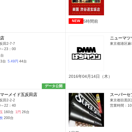
5時間前
NEW
店
ニューマツ
田2-7-7
東京都港区麻布
～23：00
3台
23台
5.49円
44台
2016年04月14日（木）
データ公開
マーメイド五反田店
スーパーセ
田2-2-2
東京都目黒区鷹
～22：40
営業時間：10:
4玉
160台
1円
26台
6枚
200台