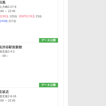
目黒
大崎2-27-6
0 ～ 22:45
円228玉
120台
200円/178玉
23台
円/46枚
217台
データ公開
拓渋谷駅前新館
玄坂2-4-2
：00～
データ公開
玄坂店
玄坂2-6-16
0 ～ 22:45