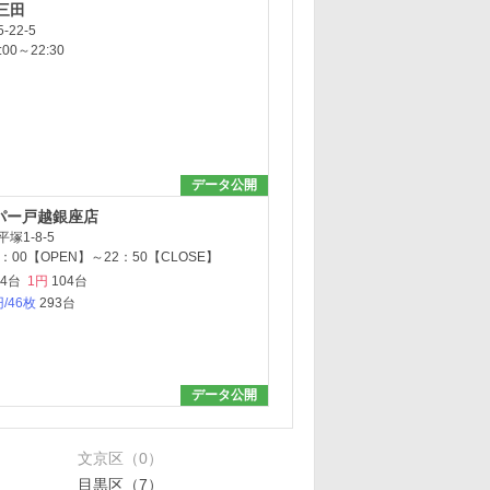
三田
22-5
00～22:30
データ公開
ッパー戸越銀座店
塚1-8-5
：00【OPEN】～22：50【CLOSE】
74台
1円
104台
円/46枚
293台
データ公開
文京区（0）
目黒区（7）