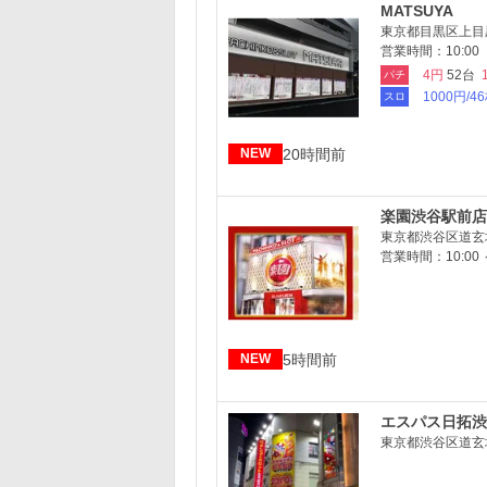
MATSUYA
東京都目黒区上目黒3
営業時間：10:00 
4円
52台
パチ
1000円/4
スロ
20時間前
NEW
楽園渋谷駅前店
東京都渋谷区道玄坂1
営業時間：10:00 ～
5時間前
NEW
エスパス日拓渋
東京都渋谷区道玄坂2