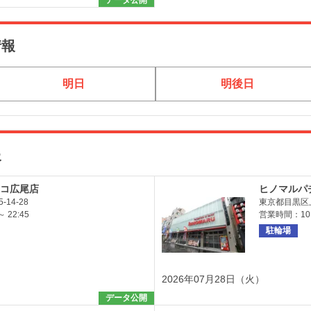
データ公開
情報
明日
明後日
報
コ広尾店
ヒノマルパ
14-28
東京都目黒区上
 22:45
営業時間：10
駐輪場
2026年07月28日（火）
データ公開