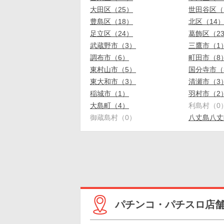
大田区（25）
世田谷区（
豊島区（18）
北区（14
足立区（24）
葛飾区（2
武蔵野市（3）
三鷹市（1
調布市（6）
町田市（8
東村山市（5）
国分寺市（
東大和市（3）
清瀬市（3
稲城市（1）
羽村市（2
大島町（4）
利島村（0
御蔵島村（0）
八丈島八丈
パチンコ・パチスロ店