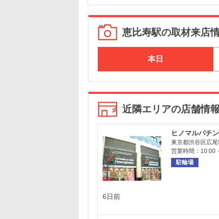
恵比寿駅の取材来店
本日
近隣エリアの店舗情
ヒノマルパチン
東京都渋谷区広尾5-
営業時間：10:00 ～
駐輪場
6日前