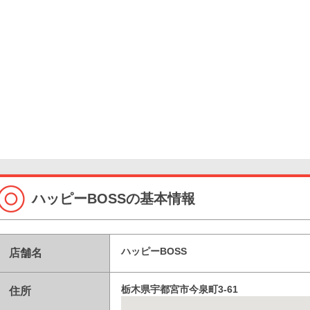
ハッピーBOSSの基本情報
ハッピーBOSS
店舗名
栃木県宇都宮市今泉町3-61
住所