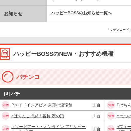
ハッピーBOSSのお知らせ一覧へ
お知らせ
「マップコード」
ハッピーBOSSのNEW・おすすめ機種
パチンコ
[4] パチ
Pメイドインアビス 奈落の連環蝕
1 台
Pぱちん
eぱちんこ押忍！番長 漢の頂
1 台
e 七つ
e ソードアート・オンライン アリシゼー
eフィー
1 台