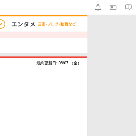
最終更新日: 08/07 （金）