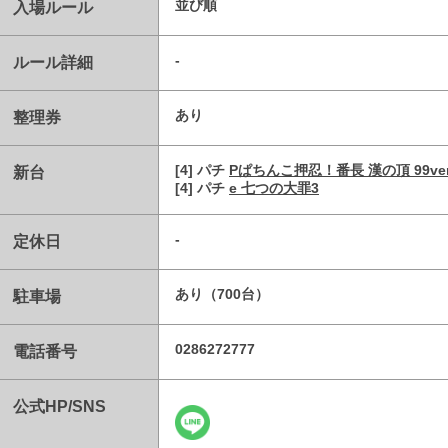
並び順
入場ルール
-
ルール詳細
あり
整理券
[4] パチ
Pぱちんこ押忍！番長 漢の頂 99ver
新台
[4] パチ
e 七つの大罪3
-
定休日
あり（700台）
駐車場
0286272777
電話番号
公式HP/SNS