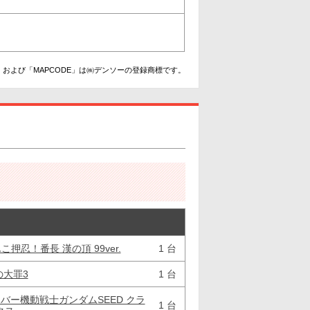
および「MAPCODE」は㈱デンソーの登録商標です。
こ押忍！番長 漢の頂 99ver.
1 台
の大罪3
1 台
バー機動戦士ガンダムSEED クラ
1 台