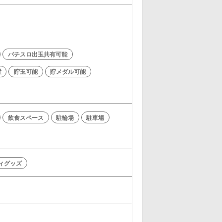
パチスロ出玉共有可能
置
貯玉可能
貯メダル可能
飲食スペース
駐輪場
駐車場
ィグッズ