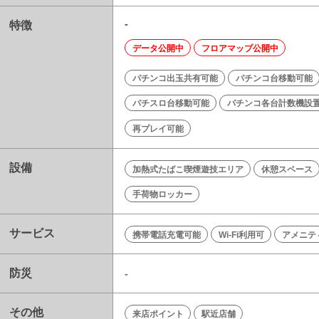
-
特徴
データ公開中
フロアマップ公開中
パチンコ出玉共有可能
パチンコ台移動可能
パチスロ台移動可能
パチンコ各台計数機設
再プレイ可能
設備
加熱式たばこ喫煙遊技エリア
休憩スペース
手荷物ロッカー
サービス
携帯電話充電可能
Wi-Fi利用可
アメニテ
防災
-
その他
来店ポイント
駅近店舗