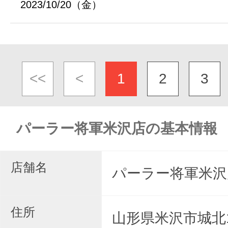
2023/10/20（金）
<<
<
1
2
3
パーラー将軍米沢店の基本情報
店舗名
パーラー将軍米沢
住所
山形県米沢市城北1-