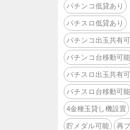
パチンコ低貸あり
パチスロ低貸あり
パチンコ出玉共有
パチンコ台移動可
パチスロ出玉共有
パチスロ台移動可
4金種玉貸し機設置
貯メダル可能
再