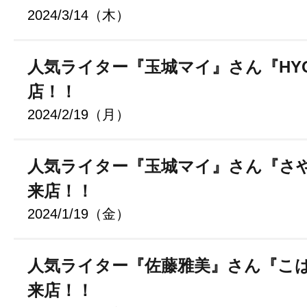
2024/3/14（木）
人気ライター『玉城マイ』さん『HY
店！！
2024/2/19（月）
人気ライター『玉城マイ』さん『さ
来店！！
2024/1/19（金）
人気ライター『佐藤雅美』さん『こ
来店！！