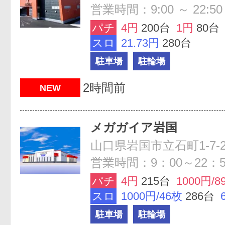
営業時間：9:00 ～ 22:50
パチ
4円
200台
1円
80台
スロ
21.73円
280台
駐車場
駐輪場
2時間前
NEW
メガガイア岩国
山口県岩国市立石町1-7-2
営業時間：9：00～22：5
パチ
4円
215台
1000円/8
スロ
1000円/46枚
286台
駐車場
駐輪場