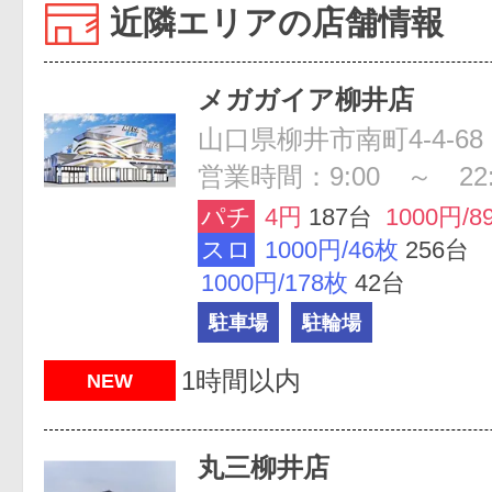
近隣エリアの店舗情報
メガガイア柳井店
山口県柳井市南町4-4-68
営業時間：9:00 ～ 22:
パチ
4円
187台
1000円/8
スロ
1000円/46枚
256台
1000円/178枚
42台
駐車場
駐輪場
1時間以内
NEW
丸三柳井店