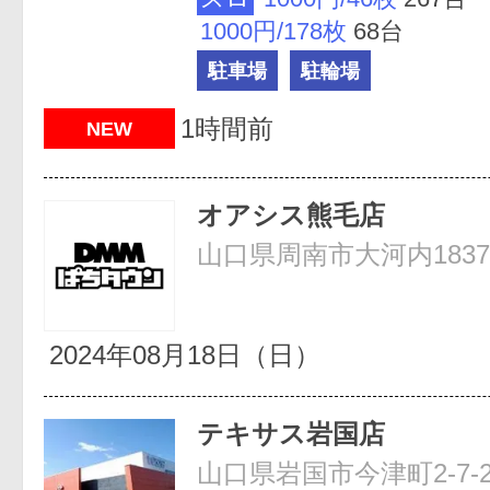
1000円/178枚
68台
駐車場
駐輪場
1時間前
NEW
オアシス熊毛店
山口県周南市大河内1837
2024年08月18日（日）
テキサス岩国店
山口県岩国市今津町2-7-