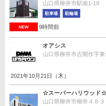
山口県柳井市駅南1-19
駐車場
駐輪場
9時間前
NEW
オアシス
山口県柳井市古開作字東條6
2021年10月21日（木）
☆スーパーハリウッド
山口県柳井市柳井４８３