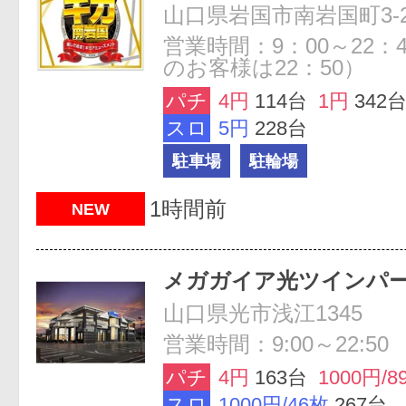
山口県岩国市南岩国町3-2
営業時間：9：00～22：
のお客様は22：50）
パチ
4円
114台
1円
342
スロ
5円
228台
駐車場
駐輪場
1時間前
NEW
メガガイア光ツインパ
山口県光市浅江1345
営業時間：9:00～22:50
パチ
4円
163台
1000円/8
スロ
1000円/46枚
267台