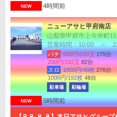
4時間前
NEW
ニューアサヒ甲府南店
山梨県甲府市上今井町111
営業時間：10:00 ～ 22
パチ
500円/120玉
175台
200円/192玉
82台
スロ
1000円/48枚
276台
1000円/192枚
48台
駐車場
駐輪場
5時間前
NEW
【Ｒ８.８.８】本日アサヒグループ