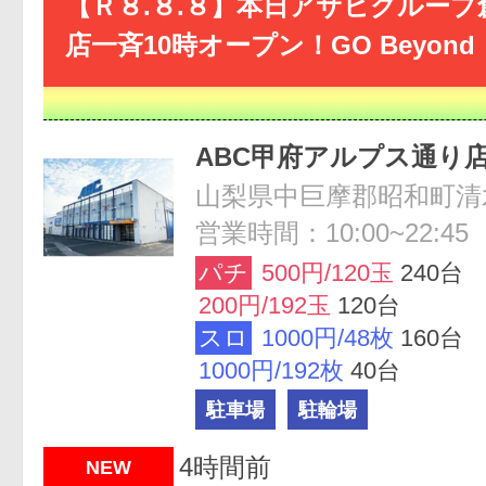
【Ｒ８.８.８】本日アサヒグループ
店一斉10時オープン！GO Beyond
ABC甲府アルプス通り
山梨県中巨摩郡昭和町清
営業時間：10:00~22:45
パチ
500円/120玉
240台
200円/192玉
120台
スロ
1000円/48枚
160台
1000円/192枚
40台
駐車場
駐輪場
4時間前
NEW