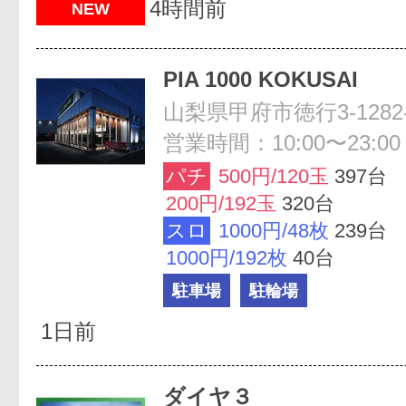
4時間前
NEW
PIA 1000 KOKUSAI
山梨県甲府市徳行3-1282
営業時間：10:00〜23:00
パチ
500円/120玉
397台
200円/192玉
320台
スロ
1000円/48枚
239台
1000円/192枚
40台
駐車場
駐輪場
1日前
ダイヤ３