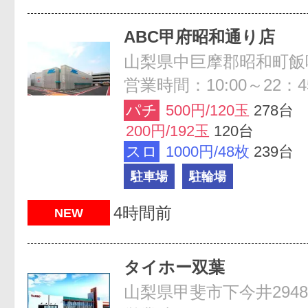
ABC甲府昭和通り店
山梨県中巨摩郡昭和町飯喰1
営業時間：10:00～22：4
パチ
500円/120玉
278台
200円/192玉
120台
スロ
1000円/48枚
239台
駐車場
駐輪場
4時間前
NEW
タイホー双葉
山梨県甲斐市下今井2948