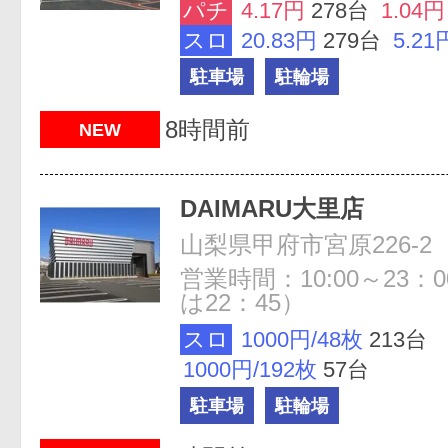
パチ
4.17円
278台
1.04円
スロ
20.83円
279台
5.21
駐車場
駐輪場
8時間前
NEW
DAIMARU大里店
山梨県甲府市宮原226-2
営業時間：10:00～23：
は22：45）
スロ
1000円/48枚
213台
1000円/192枚
57台
駐車場
駐輪場