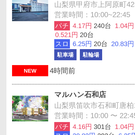
山梨県甲府市上阿原町42
営業時間：10:00~22:45
パチ
4.17円
240台
1.04円
0.521円
20台
スロ
6.25円
20台
20.83円
駐車場
駐輪場
4時間前
NEW
マルハン石和店
山梨県笛吹市石和町唐柏1
営業時間：10:00 〜 22:4
パチ
4.16円
301台
1.04円