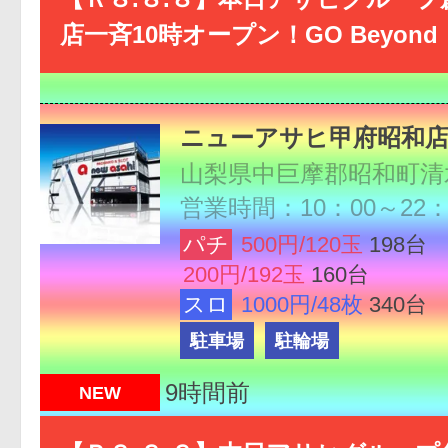
店一斉10時オープン！GO Beyond
ニューアサヒ甲府昭和
山梨県中巨摩郡昭和町清水
営業時間：10：00～22：
パチ
500円/120玉
198台
200円/192玉
160台
スロ
1000円/48枚
340台
駐車場
駐輪場
9時間前
NEW