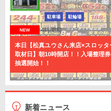
営業時間：10:00 ～ 22:4
駐車場
駐輪場
4時間前
NEW
本日【松真ユウさん来店×スロッタ
取材日】朝10時開店！！入場整理券
抽選開始！！
新着ニュース