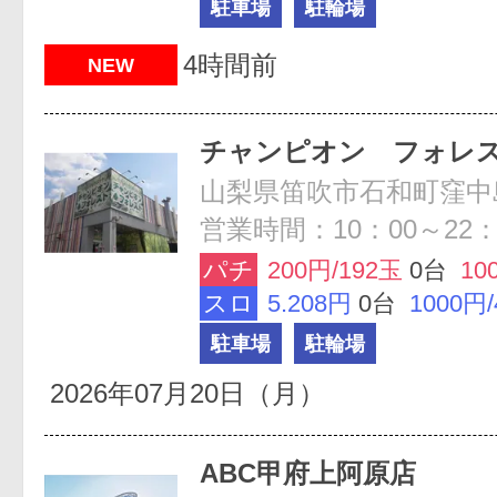
駐車場
駐輪場
4時間前
NEW
チャンピオン フォレ
山梨県笛吹市石和町窪中島5
営業時間：10：00～22：
パチ
200円/192玉
0台
10
スロ
5.208円
0台
1000円
駐車場
駐輪場
2026年07月20日（月）
ABC甲府上阿原店