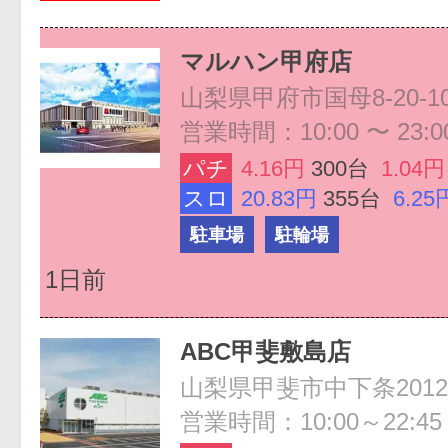
マルハン甲府店
山梨県甲府市国母8-20-1
営業時間：10:00 〜 23:0
パチ
4.16円
300台
1.04円
スロ
20.83円
355台
6.25
駐車場
駐輪場
1日前
ABC甲斐敷島店
山梨県甲斐市中下条2012
営業時間：10:00～22:45