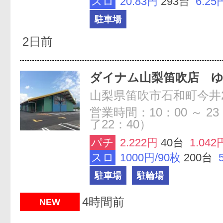
スロ
20.83円
293台
6.25
駐車場
2日前
ダイナム山梨笛吹店 
山梨県笛吹市石和町今井2
営業時間：10：00 ～ 23
了22：40）
パチ
2.222円
40台
1.042
スロ
1000円/90枚
200台
駐車場
駐輪場
4時間前
NEW