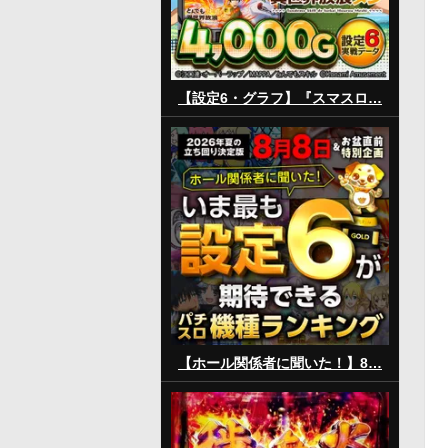
【設定6・グラフ】『スマスロ…
【ホール関係者に聞いた！】8…