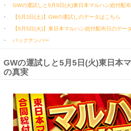
GWの運試しと5月5日(火)東日本マルハン総付配
【5月2日(土)】GWの運試しのデータはこちら
【5月5日(火)】東日本マルハン総付配布日のデー
バックナンバー
GWの運試しと5月5日(火)東日本
の真実