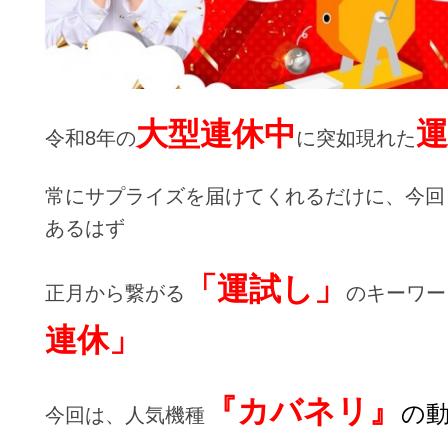
大型連休中
令和8年の
に突如現れた
常にサプライズを届けてくれるだけに、今回
あるはず
「運試し」
正月から繋がる
のキーワー
連休」
『カバネリ』
の
今回は、人気機種