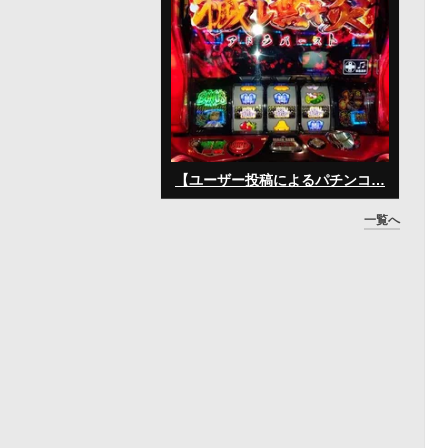
【ユーザー投稿によるパチンコ…
一覧へ