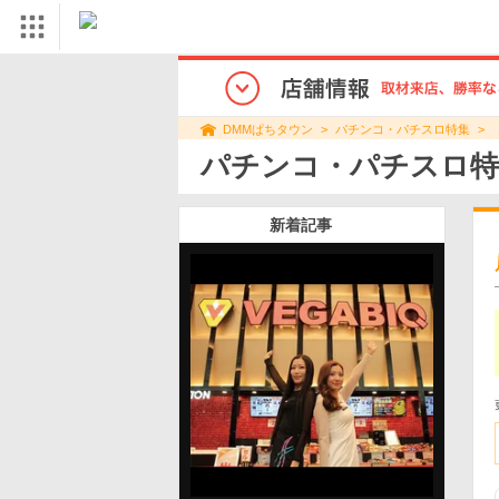
パチンコ・パチスロ特集
DMMぱちタウン
パチンコ・パチスロ特
新着記事