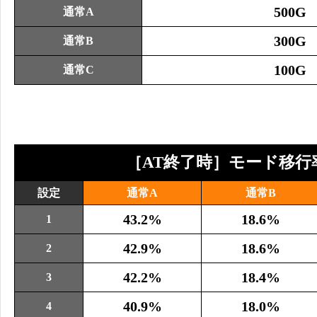
500G
通常A
300G
通常B
100G
通常C
［AT終了時］モード移行
設定
通常A
通常B
43.2%
18.6%
1
42.9%
18.6%
2
42.2%
18.4%
3
40.9%
18.0%
4