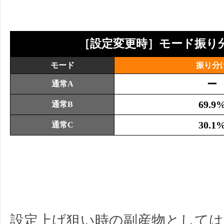
［設定変更時］モード振り
モード
振り分
ー
通常A
69.9
通常B
30.1
通常C
設定上げ狙い時の副産物として