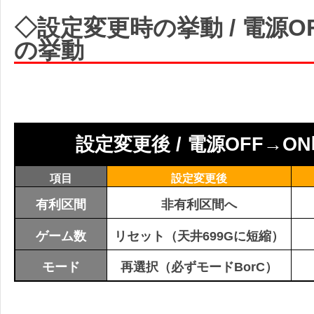
◇設定変更時の挙動 / 電源O
の挙動
設定変更後 / 電源OFF→ON
項目
設定変更後
有利区間
非有利区間へ
ゲーム数
リセット（天井699Gに短縮）
モード
再選択（必ずモードBorC）