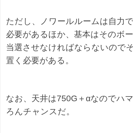
ただし、ノワールルームは自力
必要があるほか、基本はそのボー
当選させなければならないので
置く必要がある。
なお、天井は750G＋αなのでハ
ろんチャンスだ。