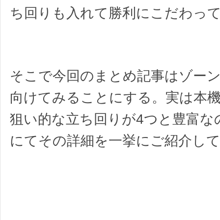
ち回りも入れて勝利にこだわっ
そこで今回のまとめ記事はゾー
向けてみることにする。実は本
狙い的な立ち回りが4つと豊富な
にてその詳細を一挙にご紹介し