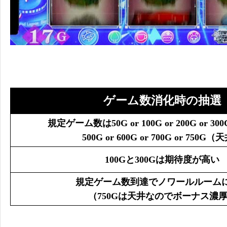
ゲーム数消化時の抽選
規定ゲーム数は50G or 100G or 200G or 300G 
500G or 600G or 700G or 750G
100Gと300Gは期待度が高い
規定ゲーム数到達でノワールルーム
（750Gは天井なのでボーナス濃