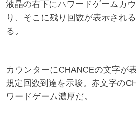
液晶の右下にハワードゲームカ
り、そこに残り回数が表示され
る。
カウンターにCHANCEの文字が
規定回数到達を示唆。赤文字のCH
ワードゲーム濃厚だ。