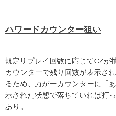
ハワードカウンター狙い
規定リプレイ回数に応じてCZが
カウンターで残り回数が表示さ
るため、万が一カウンターに「あ
示された状態で落ちていれば打
あり。