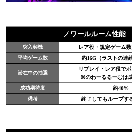
ノワールルーム性能
突入契機
レア役・規定ゲーム数
平均ゲーム数
約16G（ラストの連
リプレイ・レア役でボ
滞在中の抽選
※のわーるるーむは成
成功期待度
約40%
備考
終了してもループす