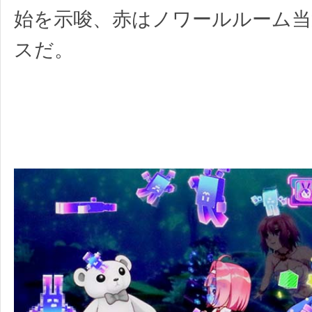
始を示唆、赤はノワールルーム当
スだ。