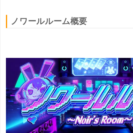
ノワールルーム概要