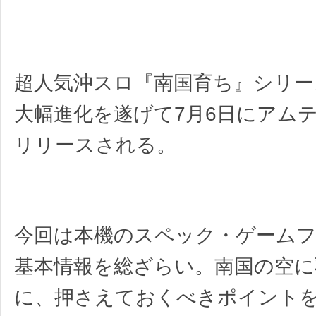
超人気沖スロ『南国育ち』シリー
大幅進化を遂げて7月6日にアム
リリースされる。
今回は本機のスペック・ゲーム
基本情報を総ざらい。南国の空に
に、押さえておくべきポイント