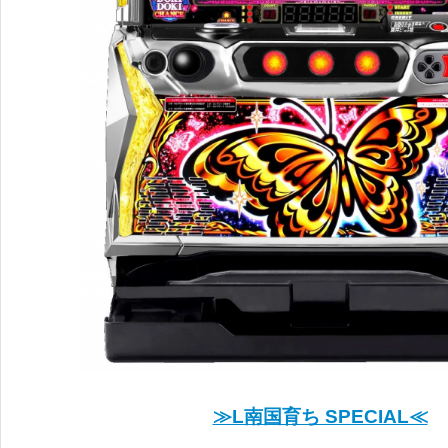
≫L南国育ち SPECIAL≪