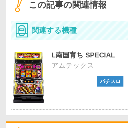
この記事の関連情報
関連する機種
L南国育ち SPECIAL
アムテックス
パチスロ