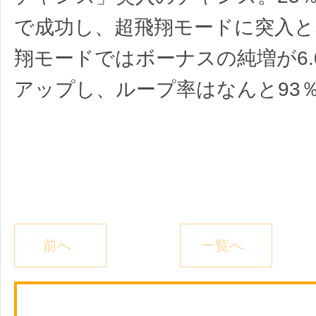
で成功し、超飛翔モードに突入と
翔モードではボーナスの純増が6.
アップし、ループ率はなんと93％!
前へ
一覧へ