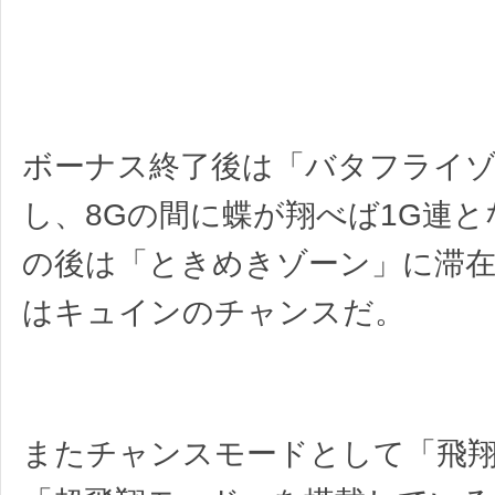
ボーナス終了後は「バタフライ
し、8Gの間に蝶が翔べば1G連
の後は「ときめきゾーン」に滞在
はキュインのチャンスだ。
またチャンスモードとして「飛