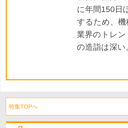
に年間150日
するため、機
業界のトレン
の造詣は深い
特集TOPへ