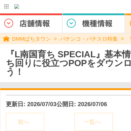
DMMぱちタウン
パチンコ・パチスロ特集
『L南国育ち SPECIAL』基
ち回りに役立つPOPをダウン
う！
更新日: 2026/07/03
公開日: 2026/07/06
前へ
一覧へ