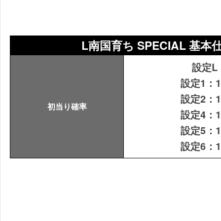
L南国育ち SPECIAL 基本
設定L
設定1：1/
設定2：1/
初当り確率
設定4：1/
設定5：1/
設定6：1/