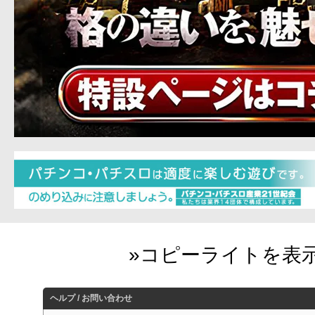
ヘルプ / お問い合わせ