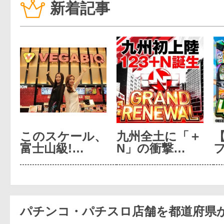
新着記事
このスケール、
九州全土に「＋
富士山級!…
N」の衝撃…
パチンコ・パチスロ店舗を都道府県