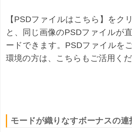
【PSDファイルはこちら】をク
と、同じ画像のPSDファイルが
ードできます。PSDファイルを
環境の方は、こちらもご活用く
モードが織りなすボーナスの連