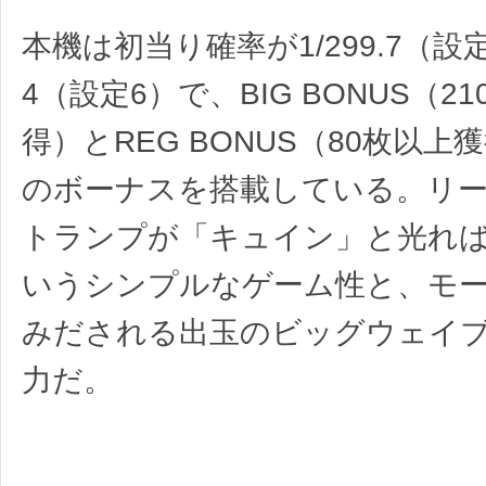
本機は初当り確率が1/299.7（設定1
4（設定6）で、BIG BONUS（2
得）とREG BONUS（80枚以上
のボーナスを搭載している。リ
トランプが「キュイン」と光れ
いうシンプルなゲーム性と、モ
みだされる出玉のビッグウェイ
力だ。