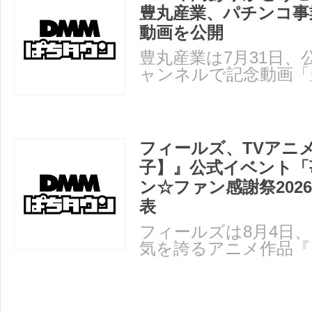
豊丸産業、パチンコ事
動画を公開
豊丸産業は7月31日、公式
ャンネルで記念動画「
社～66年の軌跡～」を
フィールズ、TVアニ
子】』公式イベント「
ン☆ファン感謝祭202
表
フィールズは8月4日
気を誇るアニメ作品『
の公式イベント「苺プ