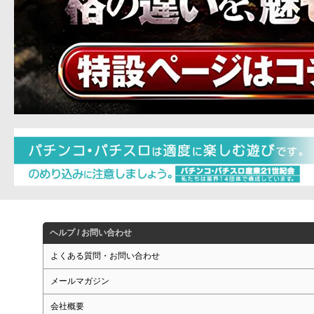
ヘルプ / お問い合わせ
よくある質問・お問い合わせ
メールマガジン
会社概要