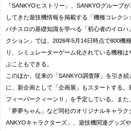
「SANKYOヒストリー」、SANKYOグループ
してきた遊技機情報を掲載する「機種コレクシ
パチスロの基礎知識を学べる「初心者のイロハ
クション」では、2026年5月14日時点で800
り、シミュレーターゲーム化されている機種は
ぶこともできる。
このほか、従来の「SANKYO調査隊」を引き
に、新企画として「企画展」もスタートする。
フィーバークィーンⅡ」を予定している。また
「夢夢ちゃん」など同社のオリジナルキャラク
ANKYOキャラクターズ」、遊技機関連グッズ