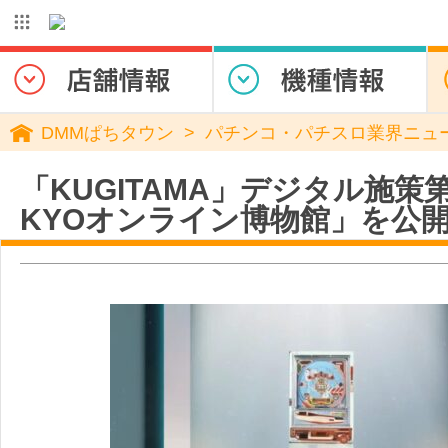
DMMぱちタウン
パチンコ・パチスロ業界ニュ
「KUGITAMA」デジタル施策
KYOオンライン博物館」を公