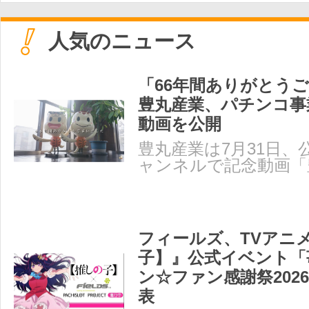
人気のニュース
「66年間ありがとう
豊丸産業、パチンコ事
動画を公開
豊丸産業は7月31日、公式
ャンネルで記念動画「
社～66年の軌跡～」を
フィールズ、TVアニ
子】』公式イベント「
ン☆ファン感謝祭202
表