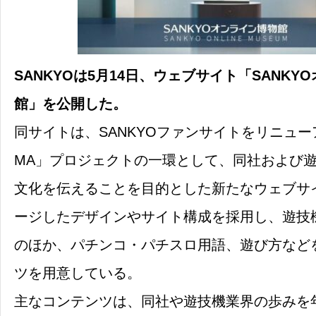
SANKYOは5月14日、
ウェブサイト「SANKY
館」
を公開した。
同サイトは、SANKYOファンサイトをリニューア
MA」プロジェクトの一環として、同社および
文化を伝えることを目的とした新たなウェブサ
ージしたデザインやサイト構成を採用し、遊技
のほか、パチンコ・パチスロ用語、遊び方など
ツを用意している。
主なコンテンツは、同社や遊技機業界の歩みを