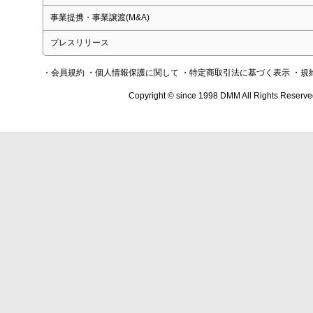
事業提携・事業譲渡(M&A)
プレスリリース
・会員規約
・個人情報保護に関して
・特定商取引法に基づく表示
・規
Copyright © since 1998 DMM All Rights Reserve