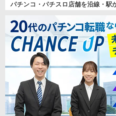
パチンコ・パチスロ店舗を沿線・駅