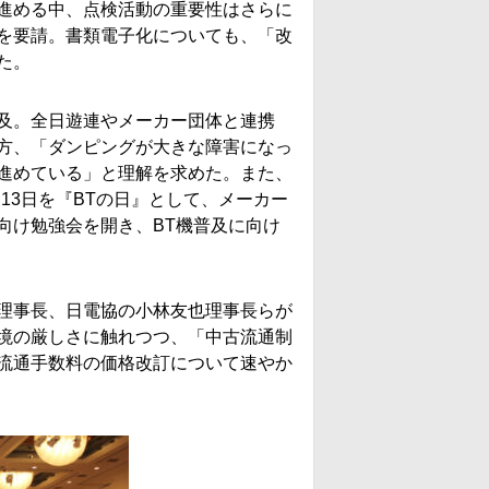
進める中、点検活動の重要性はさらに
を要請。書類電子化についても、「改
た。
及。全日遊連やメーカー団体と連携
方、「ダンピングが大きな障害になっ
進めている」と理解を求めた。また、
13日を『BTの日』として、メーカー
向け勉強会を開き、BT機普及に向け
理事長、日電協の小林友也理事長らが
境の厳しさに触れつつ、「中古流通制
流通手数料の価格改訂について速やか