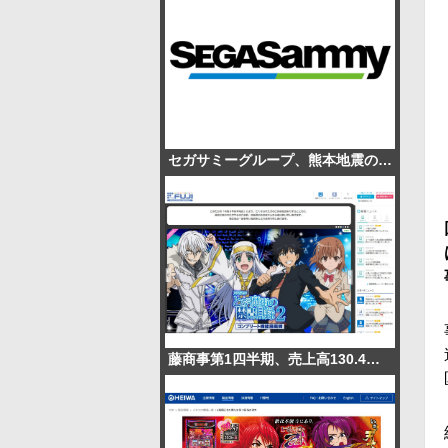
セガサミーグループ、熊本地震の被災地支援で1,000万円を寄付
藤商事第1四半期、売上高130.4％増の65.1億円 パチンコ販売1.3万台で赤字幅縮小