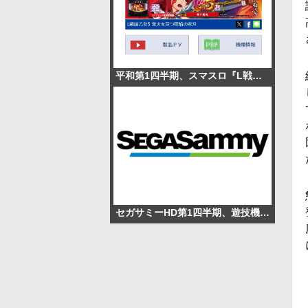
平和第1四半期、スマスロ『L戦国乙女5』2.4万台販売で営業利益195.1％増
セガサミーHD第1四半期、遊技機事業が黒字転換 売上高58.5％増、経常利益28.5億円