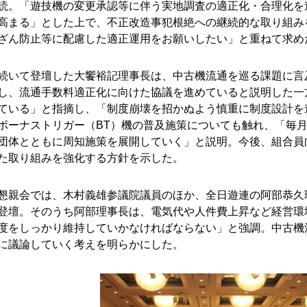
読。「遊技機の変更承認等に伴う実地調査の適正化・合理化を
高まる」とした上で、不正改造事犯根絶への継続的な取り組み
ざん防止等に配慮した適正運用をお願いしたい」と重ねて求め
続いて登壇した大饗裕記理事長は、中古機流通を巡る課題に言
し、流通手数料適正化に向けた協議を進めていると説明した一
ている」と指摘し、「制度崩壊を招かぬよう慎重に制度設計を
ボーナストリガー（BT）機の普及施策についても触れ、「毎月
団体とともに周知施策を展開していく」と説明。今後、組合員
た取り組みを強化する方針を示した。
懇親会では、木村義雄参議院議員のほか、全日遊連の阿部恭久
登壇。そのうち阿部理事長は、電気代や人件費上昇など経営環
度をしっかり維持していかなければならない」と強調。中古機
に議論していく考えを明らかにした。