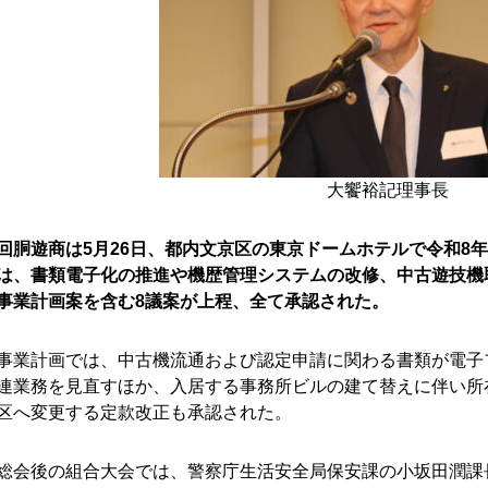
大饗裕記理事長
回胴遊商は5月26日、都内文京区の東京ドームホテルで令和8
は、書類電子化の推進や機歴管理システムの改修、中古遊技機
事業計画案を含む8議案が上程、全て承認された。
事業計画では、中古機流通および認定申請に関わる書類が電子
連業務を見直すほか、入居する事務所ビルの建て替えに伴い所
区へ変更する定款改正も承認された。
総会後の組合大会では、警察庁生活安全局保安課の小坂田潤課