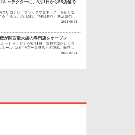
キャラクターに、8月1日から55店舗で
お笑いコンビ「ブラックマヨネーズ」を新たな
KEIZ」19店舗と「MILLION」36店舗の計
い世代から支持を集めるブラックマ
2026-08-01
興産が関西最大級の専門店をオープン
ネット 久世店》が8月1日、京都市南区にグラ
ホール《ZETTA京一久世店》の跡地。既存施
へ転換する。 《クレーンプラネット 久世
2026-07-31