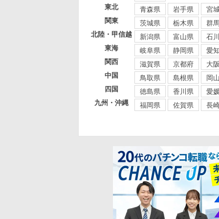
東北
青森県
岩手県
宮
関東
茨城県
栃木県
群
北陸・甲信越
新潟県
富山県
石
東海
岐阜県
静岡県
愛
関西
滋賀県
京都府
大
中国
鳥取県
島根県
岡
四国
徳島県
香川県
愛
九州・沖縄
福岡県
佐賀県
長