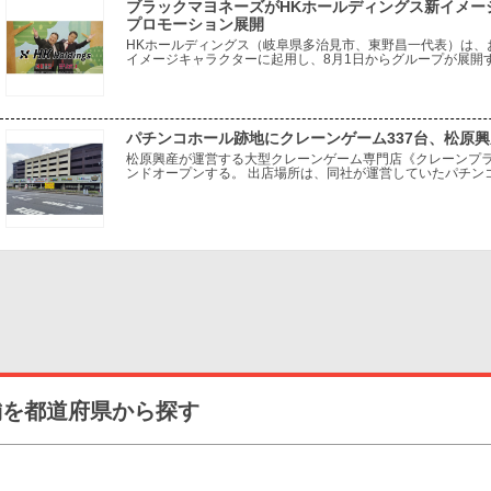
ブラックマヨネーズがHKホールディングス新イメージ
プロモーション展開
HKホールディングス（岐阜県多治見市、東野昌一代表）は、
イメージキャラクターに起用し、8月1日からグループが展開する「
55店舗でプロモーションを開始する。 今回の起用は、幅広
パチンコホール跡地にクレーンゲーム337台、松原
松原興産が運営する大型クレーンゲーム専門店《クレーンプラ
ンドオープンする。 出店場所は、同社が運営していたパチンコ
設を活用し、パチンコホールから新たなアミューズメント業態
舗を都道府県から探す