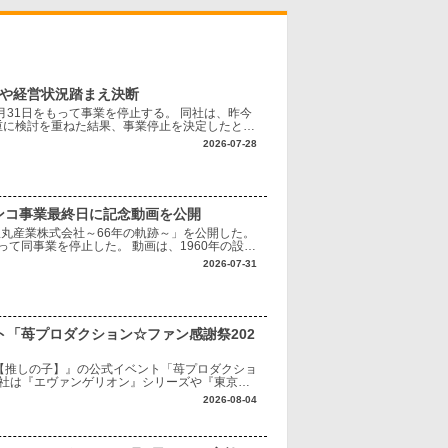
境や経営状況踏まえ決断
月31日をもって事業を停止する。 同社は、昨今
重に検討を重ねた結果、事業停止を決定したとし
り最小限にとどめられるよう、最後まで対応に努
2026-07-28
ンコ事業最終日に記念動画を公開
「豊丸産業株式会社～66年の軌跡～」を公開した。
って同事業を停止した。 動画は、1960年の設立
代表する1996年発売の『ナ
2026-07-31
ト「苺プロダクション☆ファン感謝祭202
【推しの子】』の公式イベント「苺プロダクショ
同社は『エヴァンゲリオン』シリーズや『東京喰
、作品の魅力を最大限に生かした遊技機化や商
2026-08-04