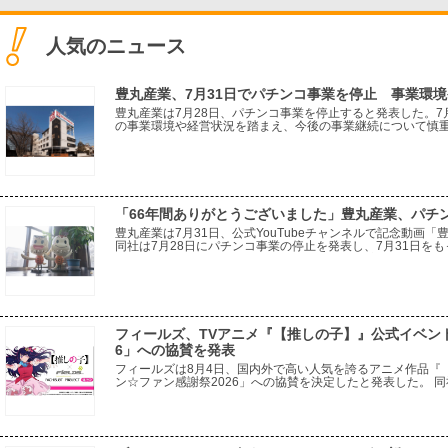
人気のニュース
豊丸産業、7月31日でパチンコ事業を停止 事業環
豊丸産業は7月28日、パチンコ事業を停止すると発表した。7
の事業環境や経営状況を踏まえ、今後の事業継続について慎
ている。取引先に対しては、事業停止による影響をできる限
「66年間ありがとうございました」豊丸産業、パチ
豊丸産業は7月31日、公式YouTubeチャンネルで記念動画
同社は7月28日にパチンコ事業の停止を発表し、7月31日をも
から現在に至るまでの同社の歩みを振り返る内容。一般電役を
フィールズ、TVアニメ『【推しの子】』公式イベン
6」への協賛を発表
フィールズは8月4日、国内外で高い人気を誇るアニメ作品『
ン☆ファン感謝祭2026」への協賛を決定したと発表した。 
種トーキョーグール』をはじめとする多彩な人気IPにおいて