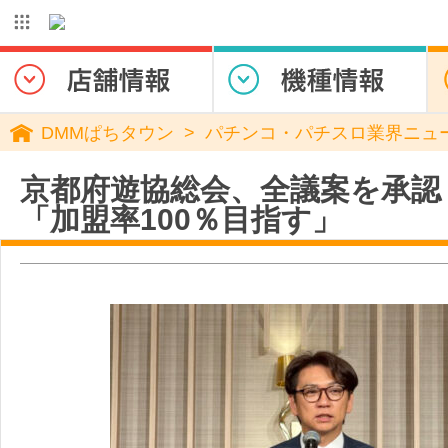
DMMぱちタウン
パチンコ・パチスロ業界ニュ
京都府遊協総会、全議案を承認
「加盟率100％目指す」