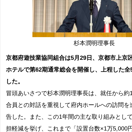
杉本潤明理事長
京都府遊技業協同組合は5月29日、京都市上京
ホテルで第62期通常総会を開催し、上程した全
した。
冒頭あいさつで杉本潤明理事長は、就任から約
合員との対話を重視して府内ホールへの訪問を
告した。また、この1年間の主な取り組みとし
担軽減を挙げ、これまで「設置台数×1万5,00