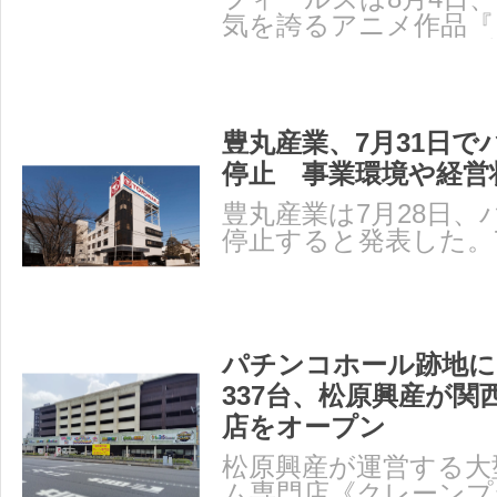
気を誇るアニメ作品『
の公式イベント「苺プ
豊丸産業、7月31日で
停止 事業環境や経営
豊丸産業は7月28日、
停止すると発表した。
て事業を停止する。 
パチンコホール跡地に
337台、松原興産が関
店をオープン
松原興産が運営する大
ム専門店《クレーンプ