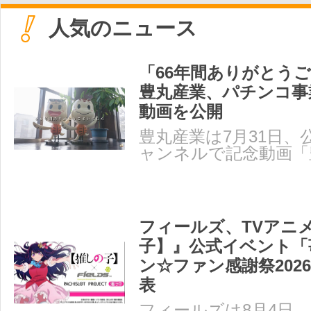
人気のニュース
「66年間ありがとう
豊丸産業、パチンコ事
動画を公開
豊丸産業は7月31日、公式
ャンネルで記念動画「
社～66年の軌跡～」を
フィールズ、TVアニ
子】』公式イベント「
ン☆ファン感謝祭202
表
フィールズは8月4日