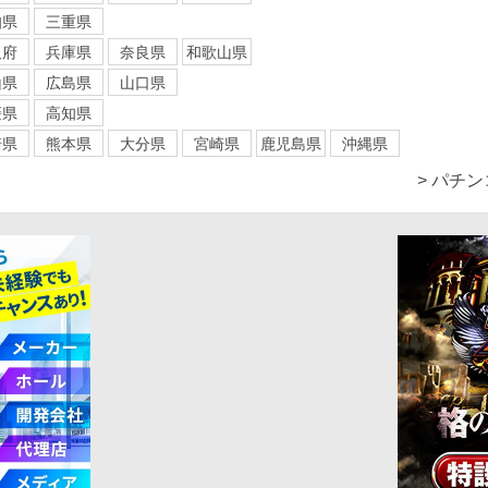
知県
三重県
阪府
兵庫県
奈良県
和歌山県
山県
広島県
山口県
媛県
高知県
崎県
熊本県
大分県
宮崎県
鹿児島県
沖縄県
> パチ