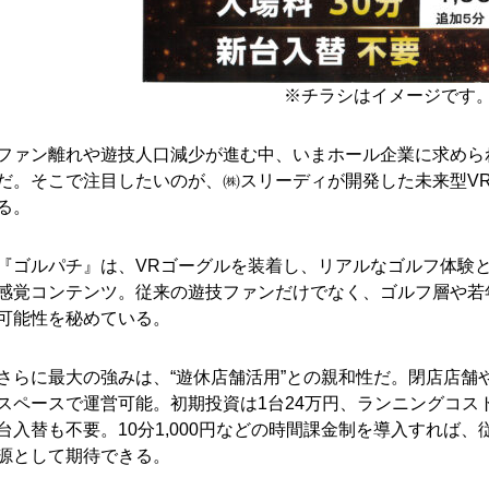
※チラシはイメージです
ファン離れや遊技人口減少が進む中、いまホール企業に求められ
だ。そこで注目したいのが、㈱スリーディが開発した未来型V
る。
『ゴルパチ』は、VRゴーグルを装着し、リアルなゴルフ体験
感覚コンテンツ。従来の遊技ファンだけでなく、ゴルフ層や若
可能性を秘めている。
さらに最大の強みは、“遊休店舗活用”との親和性だ。閉店店舗
スペースで運営可能。初期投資は1台24万円、ランニングコスト
台入替も不要。10分1,000円などの時間課金制を導入すれば
源として期待できる。