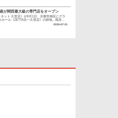
興産が関西最大級の専門店をオープン
ネット 久世店》が8月1日、京都市南区にグラ
ホール《ZETTA京一久世店》の跡地。既存施
へ転換する。 《クレーンプラネット 久世
2026-07-31