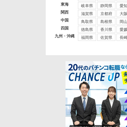
東海
岐阜県
静岡県
愛
関西
滋賀県
京都府
大
中国
鳥取県
島根県
岡
四国
徳島県
香川県
愛
九州・沖縄
福岡県
佐賀県
長