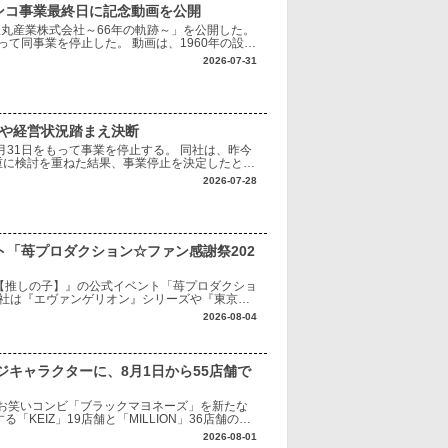
ンコ事業最終日に記念動画を公開
「豊丸産業株式会社～66年の軌跡～」を公開した。
って同事業を停止した。 動画は、1960年の設立
代表する1996年発売の『ナ
2026-07-31
境や経営状況踏まえ決断
月31日をもって事業を停止する。 同社は、昨今
重に検討を重ねた結果、事業停止を決定したとし
り最小限にとどめられるよう、最後まで対応に努
2026-07-28
ト「苺プロダクション☆ファン感謝祭202
【推しの子】』の公式イベント「苺プロダクショ
同社は『エヴァンゲリオン』シリーズや『東京喰
、作品の魅力を最大限に生かした遊技機化や商
2026-08-04
キャラクターに、8月1日から55店舗で
お笑いコンビ「ブラックマヨネーズ」を新たな
KEIZ」19店舗と「MILLION」36店舗の計
い世代から支持を集めるブラックマ
2026-08-01