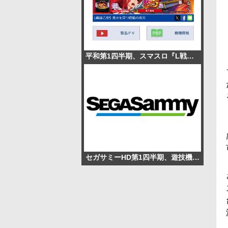
平和第1四半期、スマスロ『L戦国乙女5』2.4万台販売で営業利益195.1％増
セガサミーHD第1四半期、遊技機事業が黒字転換 売上高58.5％増、経常利益28.5億円