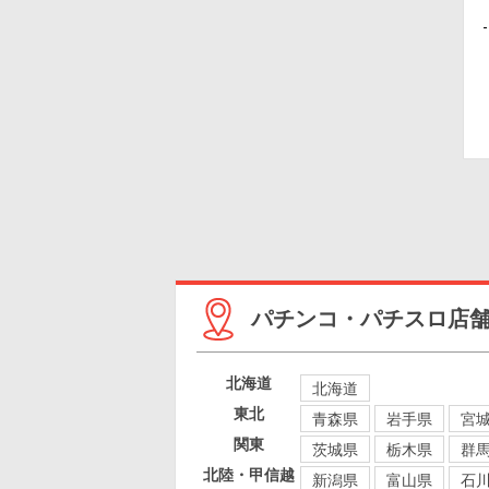
パチンコ・パチスロ店
北海道
北海道
東北
青森県
岩手県
宮
関東
茨城県
栃木県
群
北陸・甲信越
新潟県
富山県
石