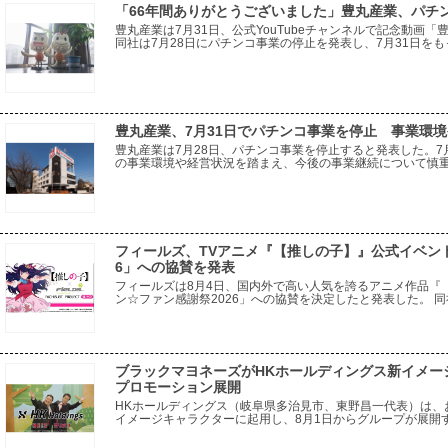
「66年間ありがとうございました」豊丸産業、パチ
豊丸産業は7月31日、公式YouTubeチャンネルで記念動画
同社は7月28日にパチンコ事業の停止を発表し、7月31日をも
から現在に至るまでの同社の歩みを振り返る内容。一般電役を
豊丸産業、7月31日でパチンコ事業を停止 事業環
豊丸産業は7月28日、パチンコ事業を停止すると発表した。7
の事業環境や経営状況を踏まえ、今後の事業継続について慎
ている。取引先に対しては、事業停止による影響をできる限
フィールズ、TVアニメ『【推しの子】』公式イベン
6」への協賛を発表
フィールズは8月4日、国内外で高い人気を誇るアニメ作品『
ン☆ファン感謝祭2026」への協賛を決定したと発表した。 
種トーキョーグール』をはじめとする多彩な人気IPにおいて
ブラックマヨネーズがHKホールディングス新イメージ
プロモーション展開
HKホールディングス（岐阜県多治見市、東野昌一代表）は、
イメージキャラクターに起用し、8月1日からグループが展開する「
55店舗でプロモーションを開始する。 今回の起用は、幅広