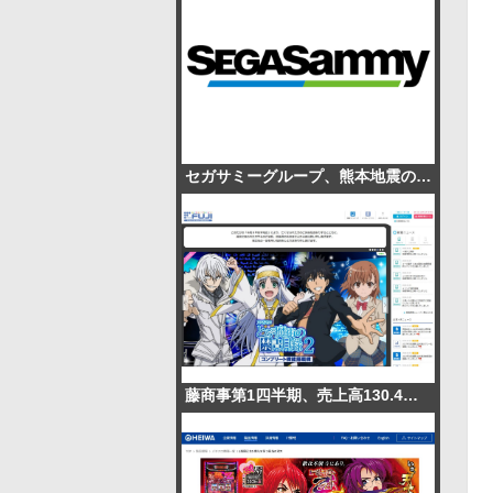
セガサミーグループ、熊本地震の被災地支援で1,000万円を寄付
藤商事第1四半期、売上高130.4％増の65.1億円 パチンコ販売1.3万台で赤字幅縮小