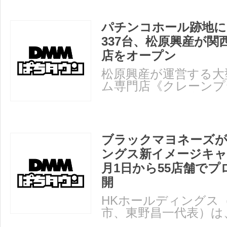
パチンコホール跡地に
337台、松原興産が関
店をオープン
松原興産が運営する大
ム専門店《クレーンプ
店》が8月1日、京都
ブラックマヨネーズが
ングス新イメージキャ
月1日から55店舗で
開
HKホールディングス
市、東野昌一代表）は
「ブラックマヨネーズ