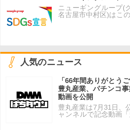
ニューギングループ(
名古屋市中村区)はこ
通じて4つの柱「ECO
人気のニュース
「66年間ありがとう
豊丸産業、パチンコ事
動画を公開
豊丸産業は7月31日、公式
ャンネルで記念動画「
社～66年の軌跡～」を