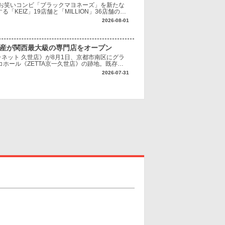
お笑いコンビ「ブラックマヨネーズ」を新たな
KEIZ」19店舗と「MILLION」36店舗の計
い世代から支持を集めるブラックマ
2026-08-01
興産が関西最大級の専門店をオープン
ネット 久世店》が8月1日、京都市南区にグラ
ホール《ZETTA京一久世店》の跡地。既存施
へ転換する。 《クレーンプラネット 久世
2026-07-31