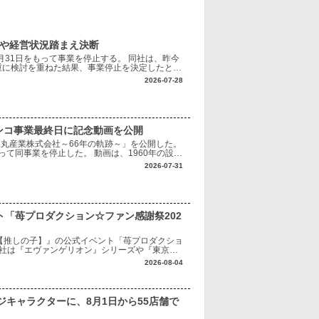
境や経営状況踏まえ決断
月31日をもって事業を停止する。 同社は、昨今
重に検討を重ねた結果、事業停止を決定したとし
り最小限にとどめられるよう、最後まで対応に努
2026-07-28
ンコ事業最終日に記念動画を公開
「豊丸産業株式会社～66年の軌跡～」を公開した。
って同事業を停止した。 動画は、1960年の設立
代表する1996年発売の『ナ
2026-07-31
ト「苺プロダクション☆ファン感謝祭202
【推しの子】』の公式イベント「苺プロダクショ
同社は『エヴァンゲリオン』シリーズや『東京喰
、作品の魅力を最大限に生かした遊技機化や商
2026-08-04
キャラクターに、8月1日から55店舗で