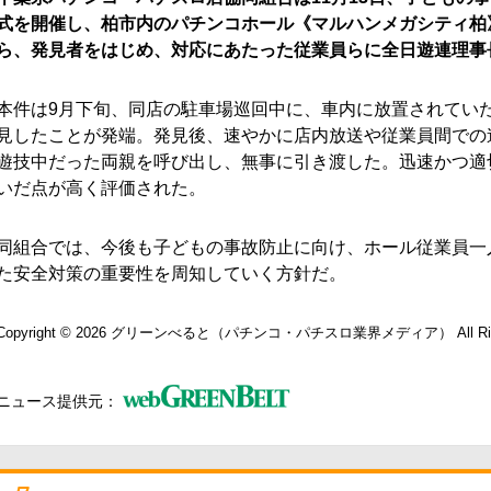
式を開催し、柏市内のパチンコホール《マルハンメガシティ柏
ら、発見者をはじめ、対応にあたった従業員らに全日遊連理事
本件は9月下旬、同店の駐車場巡回中に、車内に放置されてい
見したことが発端。発見後、速やかに店内放送や従業員間での
遊技中だった両親を呼び出し、無事に引き渡した。迅速かつ適
いだ点が高く評価された。
同組合では、今後も子どもの事故防止に向け、ホール従業員一
た安全対策の重要性を周知していく方針だ。
Copyright © 2026
グリーンべると（パチンコ・パチスロ業界メディア）
All R
ニュース提供元：