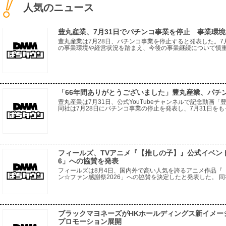
人気のニュース
豊丸産業、7月31日でパチンコ事業を停止 事業環
豊丸産業は7月28日、パチンコ事業を停止すると発表した。7
の事業環境や経営状況を踏まえ、今後の事業継続について慎
ている。取引先に対しては、事業停止による影響をできる限
「66年間ありがとうございました」豊丸産業、パチ
豊丸産業は7月31日、公式YouTubeチャンネルで記念動画
同社は7月28日にパチンコ事業の停止を発表し、7月31日をも
から現在に至るまでの同社の歩みを振り返る内容。一般電役を
フィールズ、TVアニメ『【推しの子】』公式イベン
6」への協賛を発表
フィールズは8月4日、国内外で高い人気を誇るアニメ作品『
ン☆ファン感謝祭2026」への協賛を決定したと発表した。 
種トーキョーグール』をはじめとする多彩な人気IPにおいて
ブラックマヨネーズがHKホールディングス新イメージ
プロモーション展開