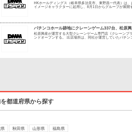
HKホールディングス（岐阜県多治見市、東野昌一代表）は、
イメージキャラクターに起用し、8月1日からグループが展開する「
55店舗でプロモーションを開始する。 今回の起用は、幅広
パチンコホール跡地にクレーンゲーム337台、松原
松原興産が運営する大型クレーンゲーム専門店《クレーンプラ
ンドオープンする。 出店場所は、同社が運営していたパチンコ
設を活用し、パチンコホールから新たなアミューズメント業態
舗を都道府県から探す
城県
秋田県
山形県
福島県