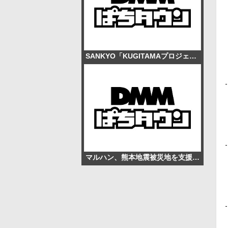
SANKYO「KUGITAMAプロジェクト」、全国各地で体験型店舗を展開へ 羽根モノ・低中射幸機も複数開発中
マルハン、熊本地震被災地を支援 全国店舗で募玉・募メダル活動を開始