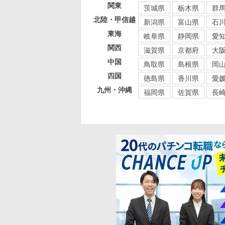
関東
茨城県
栃木県
群
北陸・甲信越
新潟県
富山県
石
東海
岐阜県
静岡県
愛
関西
滋賀県
京都府
大
中国
鳥取県
島根県
岡
四国
徳島県
香川県
愛
九州・沖縄
福岡県
佐賀県
長