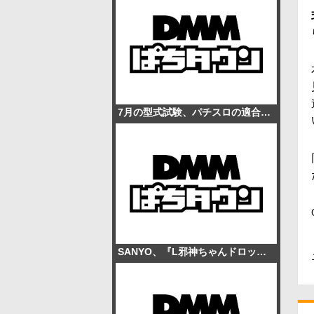
7月の型式試験、パチスロの適合率が再び一桁台に
SANYO、『L邪神ちゃんドロップキック』導入記念グッズを発売 総勢17キャラのアクスタや「図柄3連」キーホルダーなど