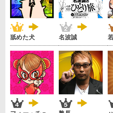
舐めた犬
名波誠