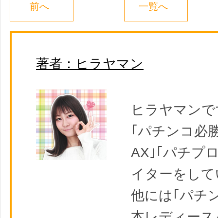
前へ
一覧へ
著者：ヒラヤマン
ヒラヤマンで
｢パチンコ必勝
AX｣｢パチプ
イターをして
他には｢パチ
本レディース