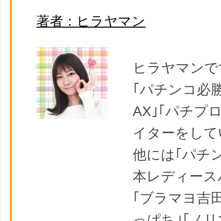
著者：ヒラヤマン
ヒラヤマンで
｢パチンコ必勝
AX｣｢パチプ
イターをして
他には｢パチ
本レディース
｢ブラマヨ吉
っぱち｣｢ノ