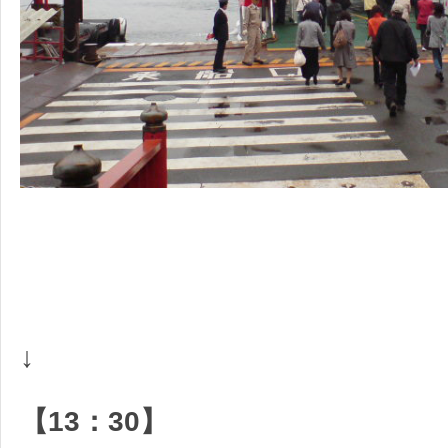
↓
【13：30】