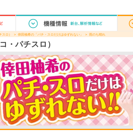
チスロ）
倖田柚希の「パチ・スロだけはゆずれない」
雨のち晴れ
コ・パチスロ）