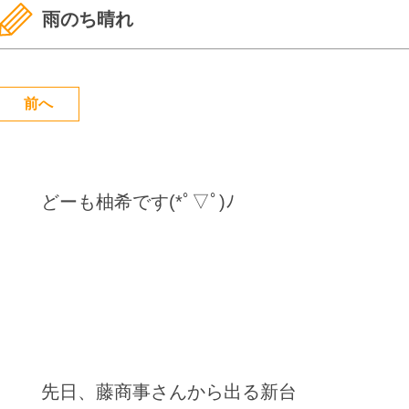
雨のち晴れ
前へ
どーも柚希です(*ﾟ▽ﾟ)ﾉ
先日、藤商事さんから出る新台