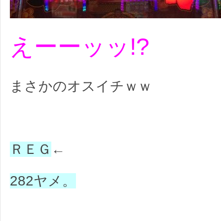
えーーッッ!?
まさかのオスイチｗｗ
ＲＥＧ
←
282ヤメ。