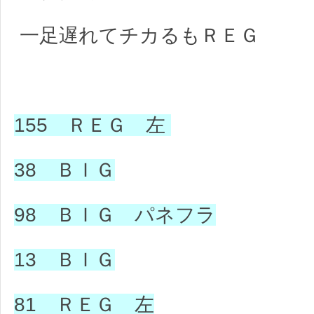
一足遅れてチカるもＲＥＧ
155 ＲＥＧ 左
38 ＢＩＧ
98 ＢＩＧ パネフラ
13 ＢＩＧ
81 ＲＥＧ 左