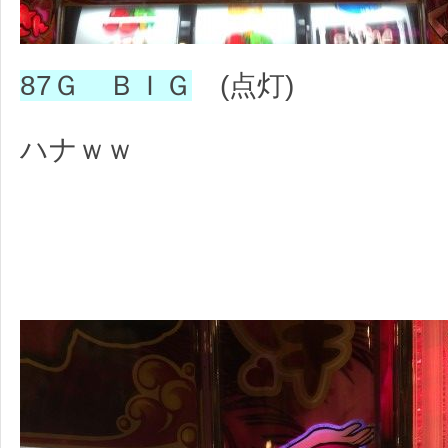
87Ｇ
ＢＩＧ
(点灯)
ハナｗｗ