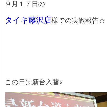
９月１７日の
タイキ藤沢店
様での実戦報告☆
この日は新台入替♪