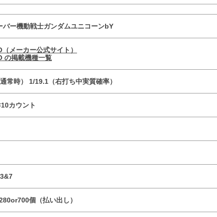
ーバー機動戦士ガンダムユニコーンbY
YO（メーカー公式サイト）
YO の掲載機種一覧
9（通常時） 1/19.1（右打ち中実質確率）
R×10カウント
3&7
r280or700個（払い出し）