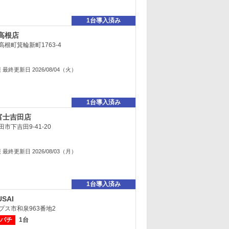
1台導入済み
高根店
根町箕輪新町1763-4
終更新日 2026/08/04（火）
1台導入済み
U富士吉田店
市下吉田9-41-20
終更新日 2026/08/03（月）
1台導入済み
SAI
プス市和泉963番地2
 パチ
1台