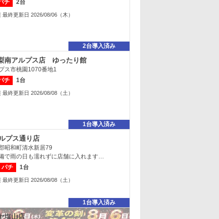
 パチ
2台
終更新日 2026/08/06（木）
2台導入済み
梨南アルプス店 ゆったり館
ス市桃園1070番地1
 パチ
1台
終更新日 2026/08/08（土）
1台導入済み
アルプス通り店
郡昭和町清水新居79
備で雨の日も濡れずに店舗に入れます…
玉 パチ
1台
終更新日 2026/08/08（土）
1台導入済み
ヤ塩山店