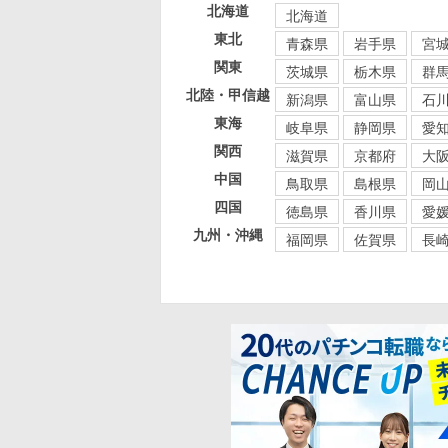
北海道
北海道
東北
青森県
岩手県
宮
関東
茨城県
栃木県
群
北陸・甲信越
新潟県
富山県
石
東海
岐阜県
静岡県
愛
関西
滋賀県
京都府
大
中国
鳥取県
島根県
岡
四国
徳島県
香川県
愛
九州・沖縄
福岡県
佐賀県
長