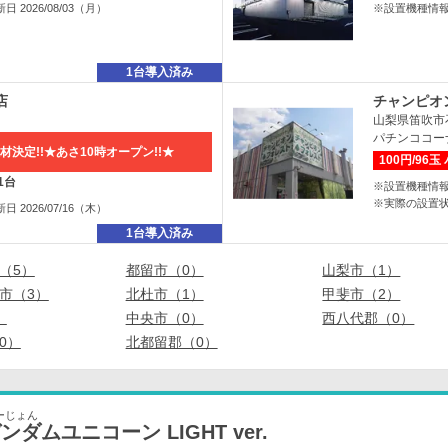
2026/08/03（月）
※設置機種情報 最
1台導入済み
店
チャンピオ
山梨県笛吹市石
パチンココー
決定!!★あさ10時オープン!!★
100円/96玉
1台
※設置機種情報 最
※実際の設置
2026/07/16（木）
1台導入済み
（5）
都留市（0）
山梨市（1）
市（3）
北杜市（1）
甲斐市（2）
）
中央市（0）
西八代郡（0）
0）
北都留郡（0）
ーじょん
ダムユニコーン LIGHT ver.