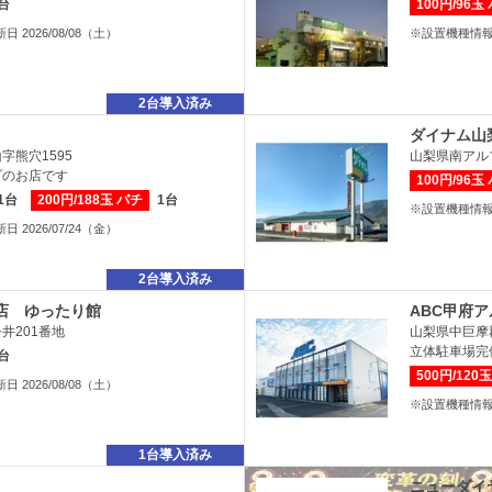
台
100円/96玉
2026/08/08（土）
※設置機種情報 最
2台導入済み
ダイナム山
字熊穴1595
山梨県南アルプ
プのお店です
100円/96玉
1台
200円/188玉 パチ
1台
※設置機種情報 最
2026/07/24（金）
2台導入済み
店 ゆったり館
ABC甲府
井201番地
山梨県中巨摩
立体駐車場完
台
500円/120
2026/08/08（土）
※設置機種情報 最
1台導入済み
ニューダイ