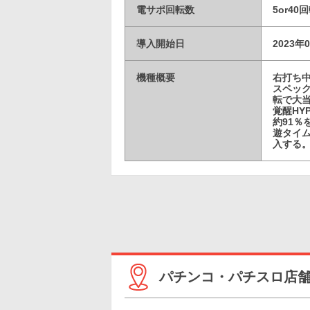
電サポ回転数
5or40
導入開始日
2023年
機種概要
右打ち
スペック
転で大当
覚醒HY
約91
遊タイム
入する
パチンコ・パチスロ店