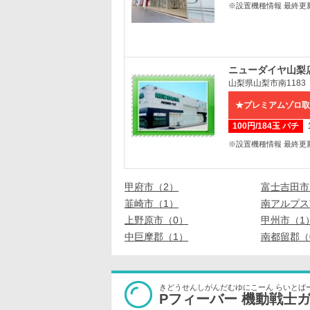
※設置機種情報 最終更新日 
ニューダイヤ山梨
山梨県山梨市南1183
★プレミアムゾロ取材
100円/184玉 パチ
※設置機種情報 最終更新日 
甲府市（2）
富士吉田市
韮崎市（1）
南アルプス
上野原市（0）
甲州市（1
中巨摩郡（1）
南都留郡（
きどうせんしがんだむゆにこーん らいとば
Pフィーバー 機動戦士ガン