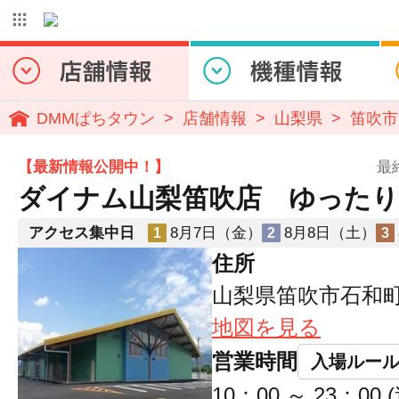
DMMぱちタウン
店舗情報
山梨県
笛吹市
【最新情報公開中！】
最
ダイナム山梨笛吹店 ゆったり
アクセス集中日
8月7日（金）
8月8日（土）
1
2
3
住所
山梨県笛吹市石和町
地図を見る
営業時間
入場ルー
10：00 ～ 23：00