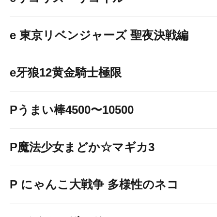
e 東京リベンジャーズ 聖夜決戦編
e牙狼12黄金騎士極限
Pうまい棒4500〜10500
P魔法少女まどか☆マギカ3
P にゃんこ大戦争 多様性のネコ