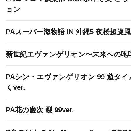
ョン
PAスーパー海物語 IN 沖縄5 夜桜超旋風 9
新世紀エヴァンゲリオン〜未来への咆
PAシン・エヴァンゲリオン 99 遊タイ
くver.
PA花の慶次 裂 99ver.