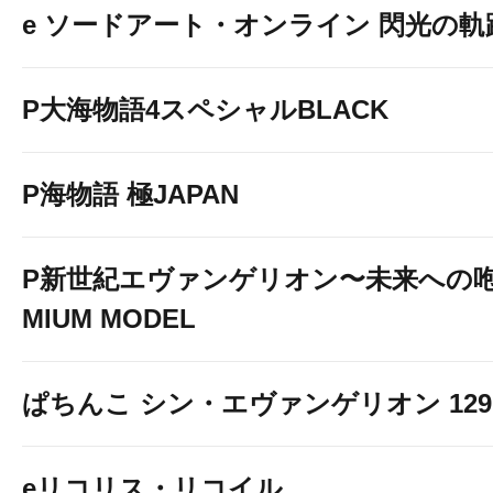
e ソードアート・オンライン 閃光の軌跡 9
P大海物語4スペシャルBLACK
P海物語 極JAPAN
P新世紀エヴァンゲリオン〜未来への咆
MIUM MODEL
ぱちんこ シン・エヴァンゲリオン 129 LT
eリコリス・リコイル