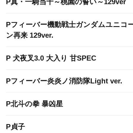
P真・一騎当千～桃園の誓い～129ver
Pフィーバー機動戦士ガンダムユニコ
ン再来 129ver.
P 犬夜叉3.0 大入り 甘SPEC
Pフィーバー炎炎ノ消防隊Light ver.
P北斗の拳 暴凶星
P貞子