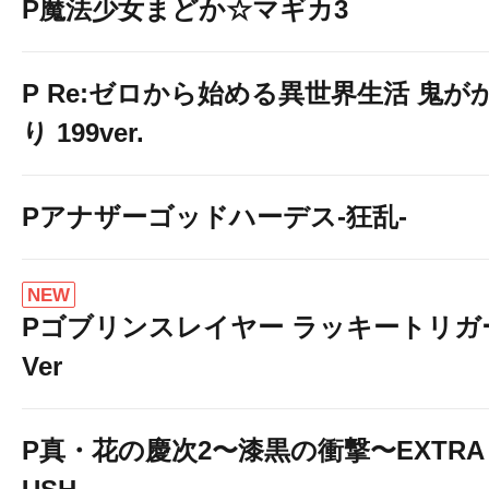
P魔法少女まどか☆マギカ3
P Re:ゼロから始める異世界生活 鬼が
り 199ver.
Pアナザーゴッドハーデス-狂乱-
NEW
Pゴブリンスレイヤー ラッキートリガ
Ver
P真・花の慶次2〜漆黒の衝撃〜EXTRA 