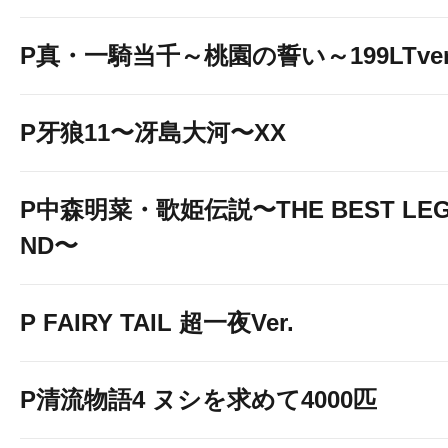
P真・一騎当千～桃園の誓い～199LTver
P牙狼11〜冴島大河〜XX
P中森明菜・歌姫伝説〜THE BEST LE
ND〜
P FAIRY TAIL 超一夜Ver.
P清流物語4 ヌシを求めて4000匹