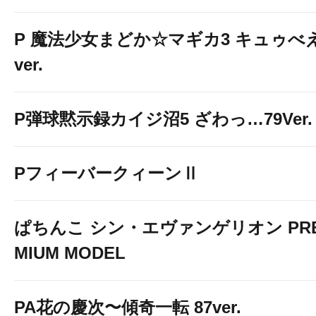
P 魔法少女まどか☆マギカ3 キュゥべ
ver.
P弾球黙示録カイジ沼5 ざわっ…79Ver.
PフィーバークィーンⅡ
ぱちんこ シン・エヴァンゲリオン PR
MIUM MODEL
PA花の慶次〜傾奇一転 87ver.