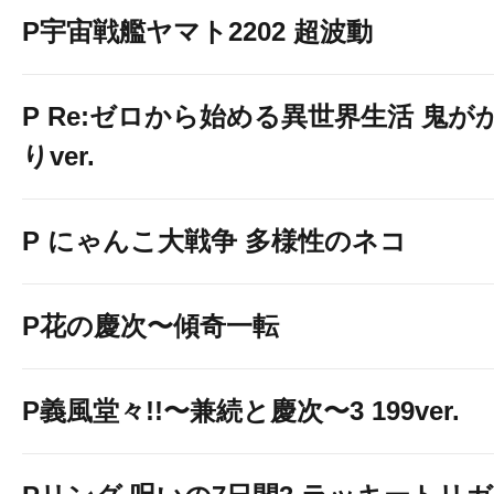
P宇宙戦艦ヤマト2202 超波動
P Re:ゼロから始める異世界生活 鬼が
りver.
P にゃんこ大戦争 多様性のネコ
P花の慶次〜傾奇一転
P義風堂々!!〜兼続と慶次〜3 199ver.