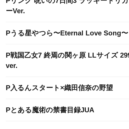
Pリング 呪いの7日間3 ラッキートリガ
ーVer.
Pうる星やつら〜Eternal Love Song〜
P戦国乙女7 終焉の関ヶ原 LLサイズ 29
ver.
P入るんスタート×織田信奈の野望
Pとある魔術の禁書目録JUA