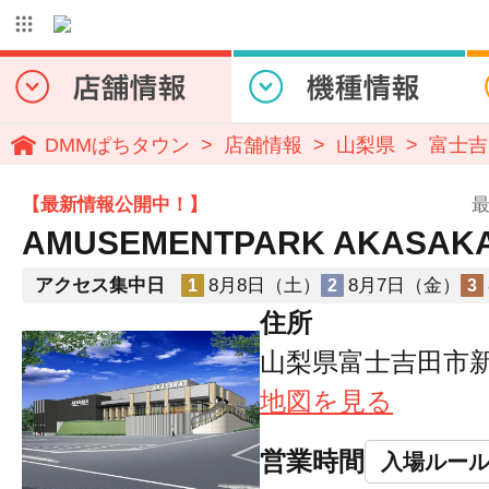
DMMぱちタウン
店舗情報
山梨県
富士吉
【最新情報公開中！】
最
AMUSEMENTPARK AKASAK
アクセス集中日
8月8日（土）
8月7日（金）
1
2
3
住所
山梨県富士吉田市新倉
地図を見る
営業時間
入場ルー