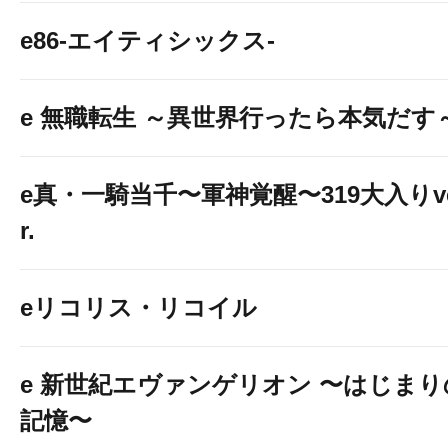
e86-エイティシックス-
alt
e 無職転生 ～異世界行ったら本気だす
e真・一騎当千〜軍神覚醒〜319大入りv
r.
="
eリコリス・リコイル
e 新世紀エヴァンゲリオン 〜はじまり
記憶〜