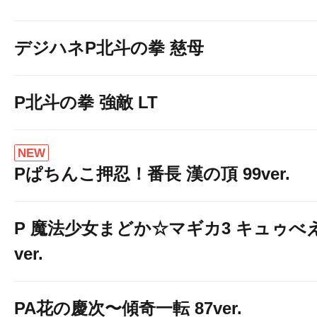
デジハネP北斗の拳 慈母
P北斗の拳 強敵 LT
NEW
Pぱちんこ押忍！番長 漢の頂 99ver.
P 魔法少女まどか☆マギカ3 キュゥべ
ver.
PA花の慶次〜傾奇一転 87ver.