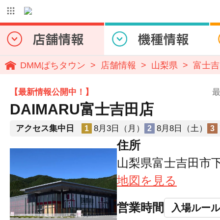
DMMぱちタウン
店舗情報
山梨県
富士吉
【最新情報公開中！】
最
DAIMARU富士吉田店
アクセス集中日
8月3日（月）
8月8日（土）
1
2
3
住所
山梨県富士吉田市下吉
地図を見る
営業時間
入場ルー