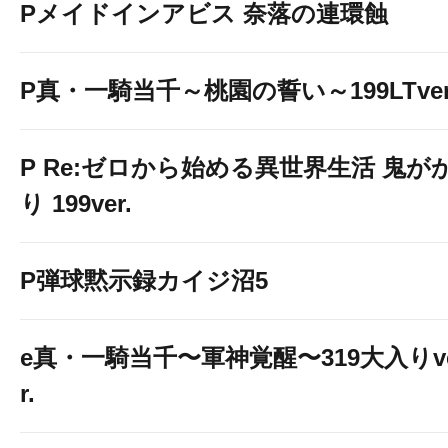
Pメイドインアビス 奈落の連環蝕
P真・一騎当千～桃園の誓い～199LTver
P Re:ゼロから始める異世界生活 鬼が
り 199ver.
P弾球黙示録カイジ沼5
e真・一騎当千〜軍神覚醒〜319大入りv
r.