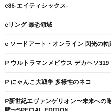
e86-エイティシックス-
※天候等により閉店時間を変更する場合がご
また突然の停電・不測の事態が起こった場
eリング 最恐領域
営業時間を変更させていただく場合がござ
e ソードアート・オンライン 閃光の軌
お客様にはご理解とご協力のほどお願い申し
P ウルトラマンメビウス デカヘソ319
P にゃんこ大戦争 多様性のネコ
P新世紀エヴァンゲリオン〜未来への
哮〜SPECIAL EDITION