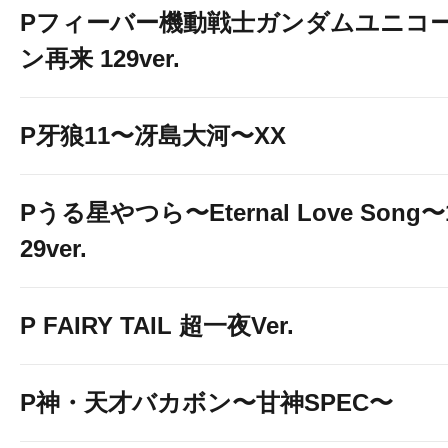
Pフィーバー機動戦士ガンダムユニコ
ン再来 129ver.
P牙狼11〜冴島大河〜XX
Pうる星やつら〜Eternal Love Song〜
29ver.
P FAIRY TAIL 超一夜Ver.
P神・天才バカボン〜甘神SPEC〜