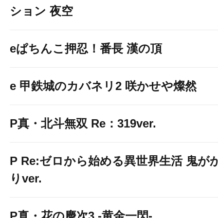
ション 夜空
eぱちんこ押忍！番長 漢の頂
e 甲鉄城のカバネリ2 咲かせや燦然
P真・北斗無双 Re：319ver.
P Re:ゼロから始める異世界生活 鬼が
りver.
P真・花の慶次3 -黄金一閃-